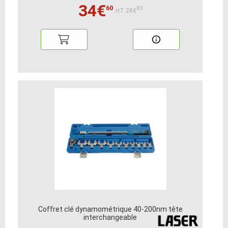
34€
60
83
HT:28€
Coffret clé dynamométrique 40-200nm tête
interchangeable