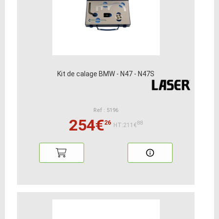
Kit de calage BMW - N47 - N47S
Ref : 5196
254€
26
88
HT:211€