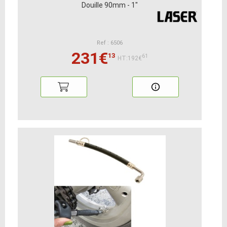
Douille 90mm - 1"
Ref : 6506
231€
13
61
HT:192€