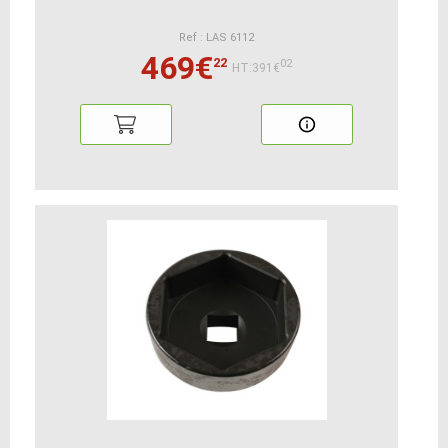
Ref : LAS 6112
469€
22
02
HT:391€