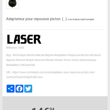
Adaptateur pour repousse piston. (...)
Lire le descriptif complet
Référence : 4055
Tags :
#millmatpro
#centre
#eacute
#egrave
#adaptateur
#repousse
#piston
#distance
#agrave
#nement
#ergots
#convient
#toutes
#rovers
#triers
#utilis
#pneumatique
#adaptateurs
#disponible
URL :
https://www.millmatpro.com/prod-adaptateur-pour-repousse-piston-rover-
Ow90J4TmNv559RgY92K8.html
Partager
Facebook
Twitter
34