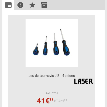
Jeu de tournevis JIS - 4 pièces
Ref : 7036
41€
83
86
HT:34€