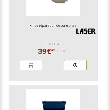
kit de réparation de pare brise
Ref : 5198
39€
49
91
HT:32€