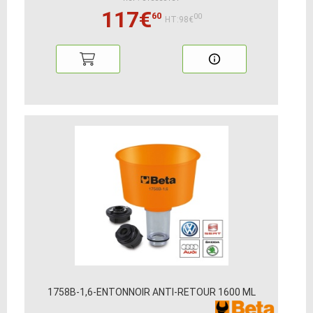
117€
60
00
HT:98€
1758B-1,6-ENTONNOIR ANTI-RETOUR 1600 ML