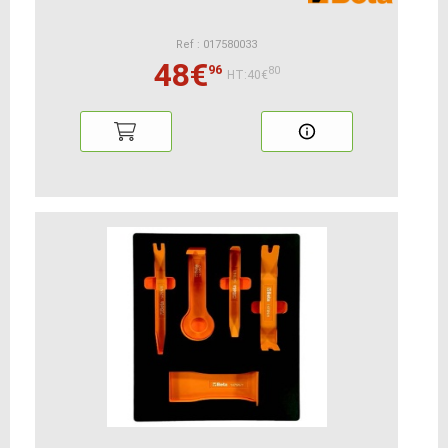
Ref : 017580033
48€
96
80
HT:40€