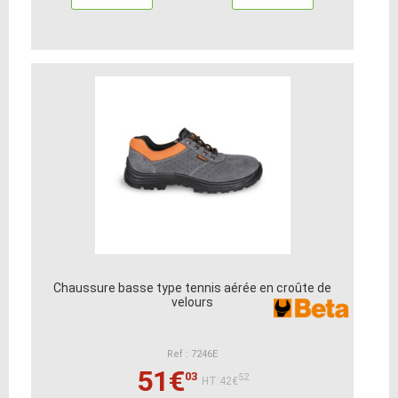
Chaussure basse type tennis aérée en croûte de
velours
Ref : 7246E
51€
03
52
HT:42€