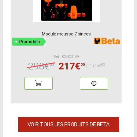
Module mousse 7 pinces
Promotion
Ref : 024502149
298€
217€
50
00
83
HT:180€
VOIR TOUS LES PRODUITS DE BETA