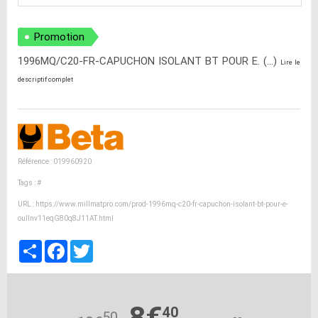
Promotion
1996MQ/C20-FR-CAPUCHON ISOLANT BT POUR E. (...)
Lire le
descriptif complet
Référence : 019960920
Tags :
#
URL :
https://www.millmatpro.com/prod-1996mq-c20-fr-capuchon-isolant-bt-pour-e-
oulInv11eqG80q8J11AT.html
Partager
Facebook
Twitter
8€
40
50