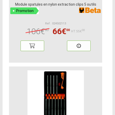
Module spatules en nylon extraction clips 5 outils
Promotion
Ref : 024502113
106€
66€
80
00
00
HT:55€