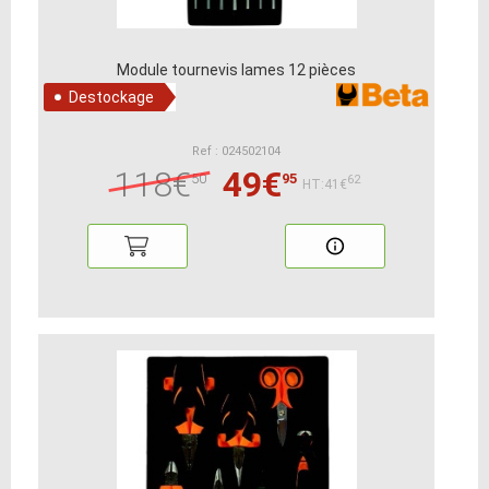
Module tournevis lames 12 pièces
Destockage
Ref : 024502104
118€
49€
50
95
62
HT:41€