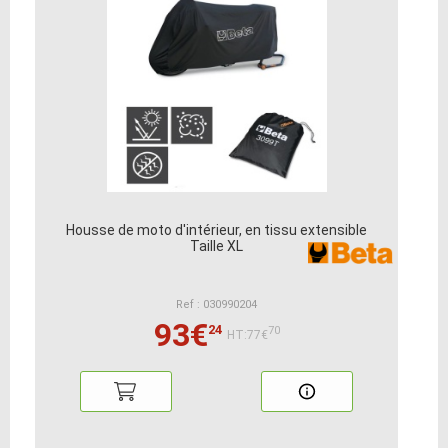
Housse de moto d'intérieur, en tissu extensible
Taille XL
Ref : 030990204
93€
24
70
HT:77€