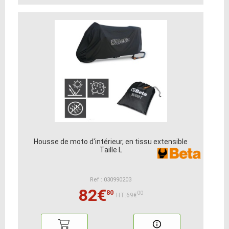
Housse de moto d'intérieur, en tissu extensible
Taille L
Ref : 030990203
82€
80
00
HT:69€