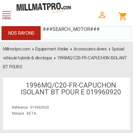
###SEARCH_MOTOR###
NOS RAYONS
Millmatpro.com
Equipement Atelier
Accessoires divers
Spécial
véhicule hybride & électrique
1996MQ/C20-FR-CAPUCHON ISOLANT
BT POUR E
1996MQ/C20-FR-CAPUCHON
ISOLANT BT POUR E 019960920
Référence : 019960920
Marque : BETA