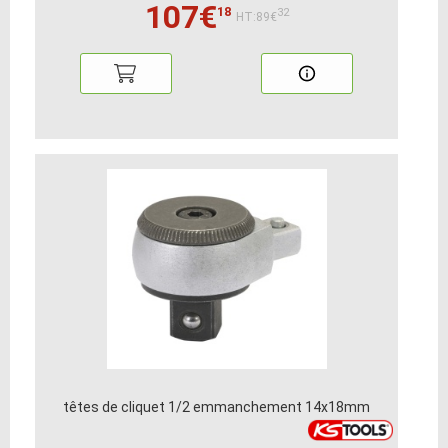
107€
18
32
HT:89€
têtes de cliquet 1/2 emmanchement 14x18mm