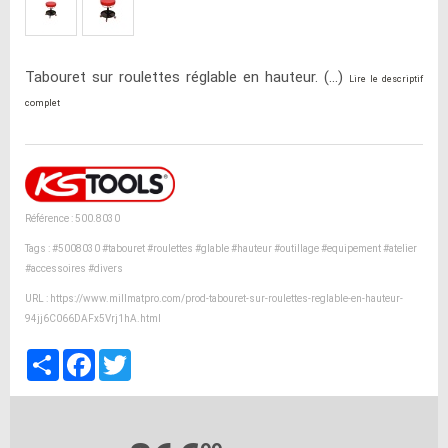
Tabouret sur roulettes réglable en hauteur. (...)
Lire le descriptif
complet
Référence : 500.8030
Tags :
#5008030
#tabouret
#roulettes
#glable
#hauteur
#outillage
#equipement
#atelier
#accessoires
#divers
URL :
https://www.millmatpro.com/prod-tabouret-sur-roulettes-reglable-en-hauteur-
94jj6C066DAFx5Vrj1hA.html
Partager
Facebook
Twitter