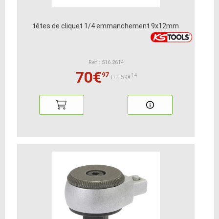
têtes de cliquet 1/4 emmanchement 9x12mm
Ref : 516.2614
70€
97
14
HT:59€