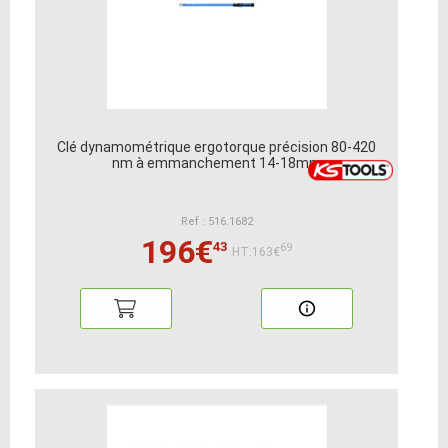
Clé dynamométrique ergotorque précision 80-420
nm à emmanchement 14-18mm
Ref : 516.1682
196€
43
69
HT:163€