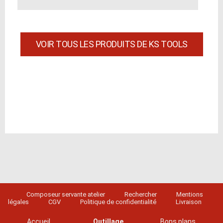
VOIR TOUS LES PRODUITS DE KS TOOLS
Composeur servante atelier
Rechercher
Mentions
légales
CGV
Politique de confidentialité
Livraison
Accueil
Outillage
Bons plans