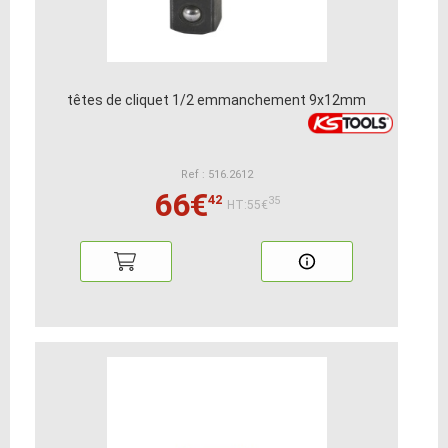
têtes de cliquet 1/2 emmanchement 9x12mm
Ref : 516.2612
66€
42
35
HT:55€