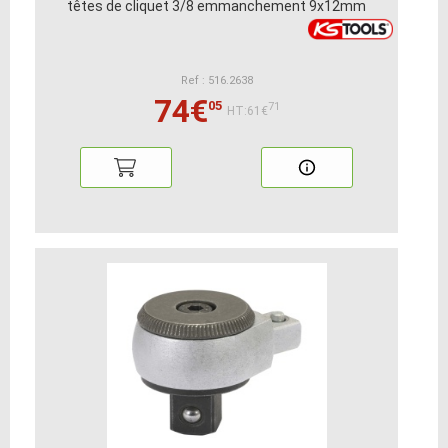
têtes de cliquet 3/8 emmanchement 9x12mm
Ref : 516.2638
74€
05
71
HT:61€