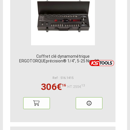
Coffret clé dynamométrique
ERGOTORQUEprécision® 1/4'', 5-25 Nm, 32 pcs
Ref : 516.1415
306€
16
13
HT:255€