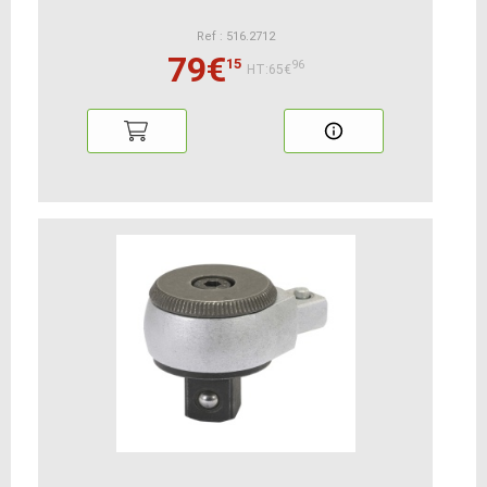
Ref : 516.2712
79€
15
96
HT:65€