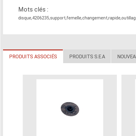
Mots clés :
disque,4206235,support,femelle,changement,rapide,outill
PRODUITS ASSOCIÉS
PRODUITS S.E.A
NOUVEA