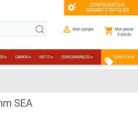
CONFIGURATEUR
SERVANTE D'ATELIER
Mon compte
Mon panier
0 Article
ER
CAMION
MOTO
CONSOMMABLES
BONS PLANS
8mm SEA