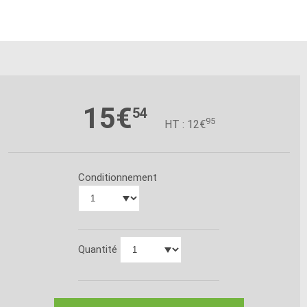
15€
54
95
HT : 12€
Conditionnement
Quantité