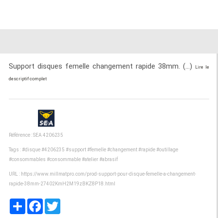
Support disques femelle changement rapide 38mm. (...)
Lire le
descriptif complet
Référence : SEA 4206235
Tags :
#disque
#4206235
#support
#femelle
#changement
#rapide
#outillage
#consommables
#consommable
#atelier
#abrasif
URL :
https://www.millmatpro.com/prod-support-pour-disque-femelle-a-changement-
rapide-38mm-27402KmH2M19zBKZ8P18.html
Partager
Facebook
Twitter