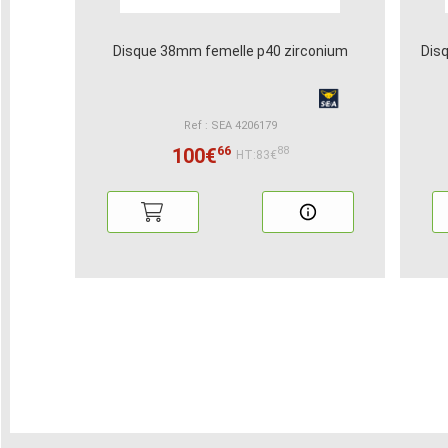
Disque 38mm femelle p40 zirconium
Dis
Ref : SEA 4206179
66
100€
88
HT:83€