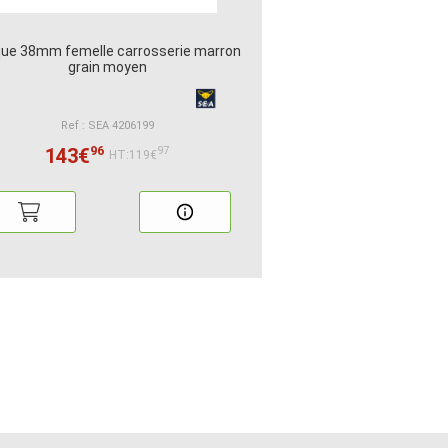
que 38mm femelle carrosserie marron
grain moyen
Ref : SEA 4206199
96
143€
97
HT:119€