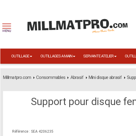
OUTILLAGE
OUTILLAGES A MAIN
SERVANTE ATELIER
OUTIL
Millmatpro.com
Consommables
Abrasif
Mini disque abrasif
Supp
Support pour disque f
Référence : SEA 4206235