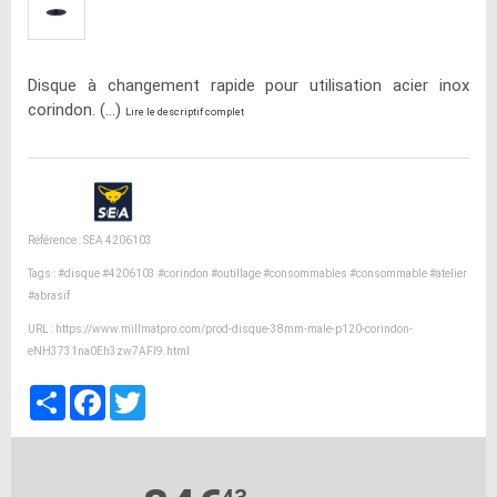
Disque à changement rapide pour utilisation acier inox
corindon. (...)
Lire le descriptif complet
Référence : SEA 4206103
Tags :
#disque
#4206103
#corindon
#outillage
#consommables
#consommable
#atelier
#abrasif
URL :
https://www.millmatpro.com/prod-disque-38mm-male-p120-corindon-
eNH3731na0Eh3zw7AFI9.html
Partager
Facebook
Twitter