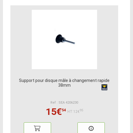
Support pour disque mâle à changement rapide
38mm
Ref : SEA 4206230
15€
54
95
HT:12€