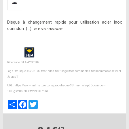
Disque à changement rapide pour utilisation acier inox
corindon. (...)
Lire le descriptif complet
Référence : SEA 4206102
Tags :
#disque
#4206102
#corindon
#outillage
#consommables
#consommable
#atelier
#abrasif
URL :
https://www.millmatpro.com/prod-disque-38mm-male-p80-corindon-
1OOgset8sR1FGtVcbGi0.html
Partager
Facebook
Twitter