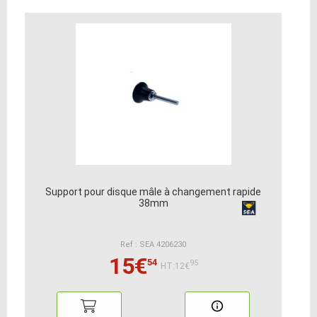
Support pour disque mâle à changement rapide
38mm
Ref : SEA 4206230
15€
54
95
HT:12€