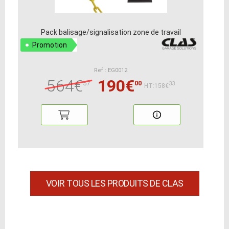
Pack balisage/signalisation zone de travail
Promotion
Ref : EG0012
564€
190€
57
00
33
HT:158€
VOIR TOUS LES PRODUITS DE CLAS