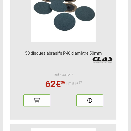
50 disques abrasifs P40 diamètre 50mm
Ref : CO1203
62€
36
97
HT:51€