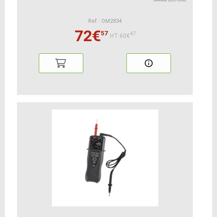
Ref : OM2834
72€
57
47
HT:60€