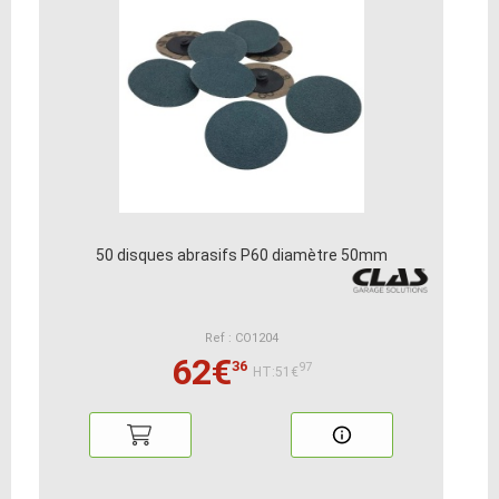
50 disques abrasifs P60 diamètre 50mm
Ref : CO1204
62€
36
97
HT:51€