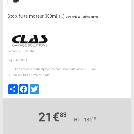
Stop fuite moteur 300ml. (...)
Lire le descriptif complet
Référence : CO1014
Tags :
#co1014
URL :
https://www.millmatpro.com/prod-stop-fuite-moteur-300ml-
6cEwr66oB8Mtgb22MmCf.html
Partager
Facebook
Twitter
21€
83
19
HT : 18€