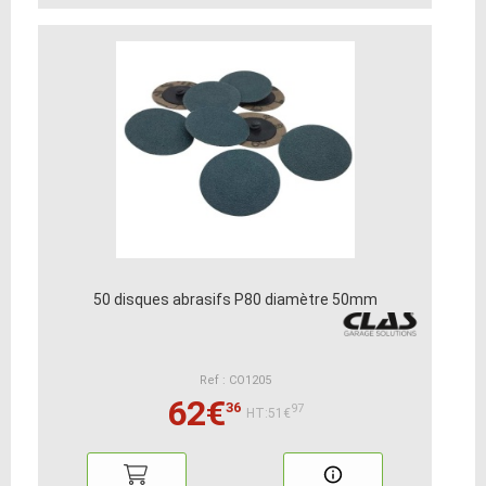
50 disques abrasifs P80 diamètre 50mm
Ref : CO1205
62€
36
97
HT:51€