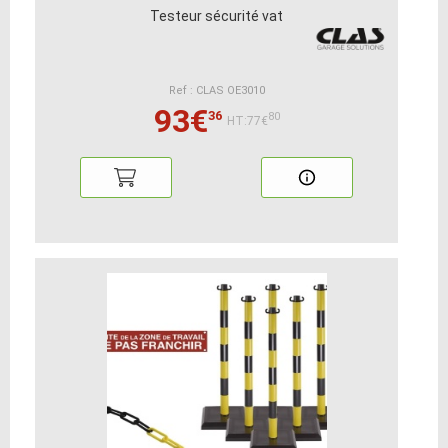
Testeur sécurité vat
Ref : CLAS OE3010
93€
36
80
HT:77€