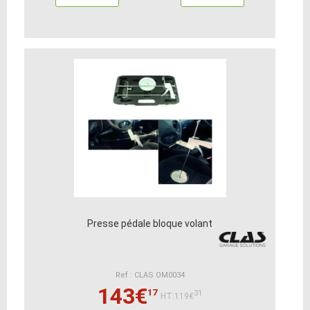
Presse pédale bloque volant
Ref : CLAS OM0034
143€
17
31
HT:119€