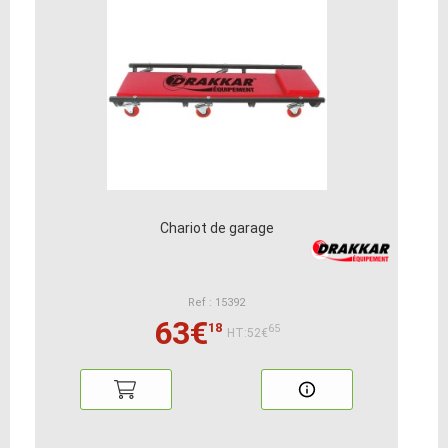
Chariot de garage
Ref : 15392
63€
18
65
HT:52€