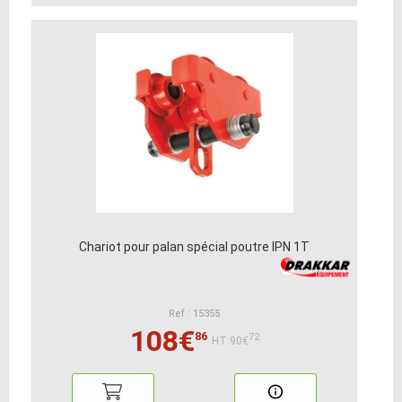
Chariot pour palan spécial poutre IPN 1T
Ref : 15355
108€
86
72
HT:90€