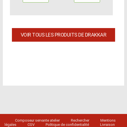
VOIR TOUS LES PRODUITS DE DRAKKAR
Composeur servante atelier
Rechercher
Mentions
légales
CGV
Politique de confidentialité
Livraison