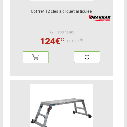
Coffret 12 clés à cliquet articulée
Ref : SOD 12600
124€
20
50
HT:103€