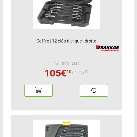
Coffret 12 clés à cliquet droite
Ref : SOD 12610
105€
48
90
HT:87€