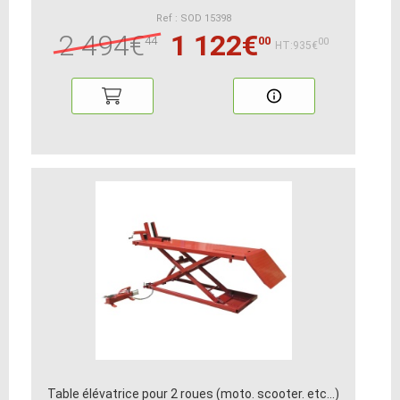
Ref : SOD 15398
2 494€
1 122€
44
00
00
HT:935€
Table élévatrice pour 2 roues (moto. scooter. etc...)