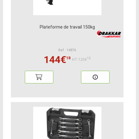
Plateforme de travail 150kg
Ref : 14876
144€
18
15
HT:120€