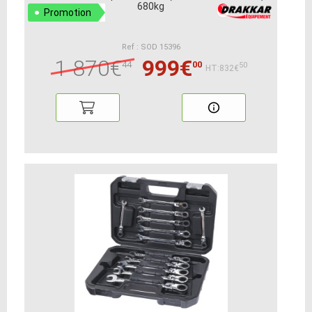
680kg
Promotion
Ref : SOD 15396
1 870€
999€
44
00
50
HT:832€