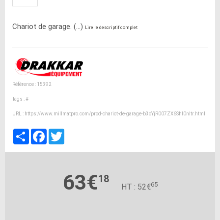
Chariot de garage. (...)
Lire le descriptif complet
Référence : 15392
Tags :
#
URL :
https://www.millmatpro.com/prod-chariot-de-garage-b3oYjR007ZX6ShI0nItr.html
Partager
Facebook
Twitter
63€
18
65
HT : 52€