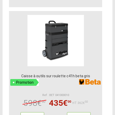
Caisse à outils sur roulette c41h beta gris
Promotion
Ref : BET 041000010
598€
435€
50
00
50
HT:362€