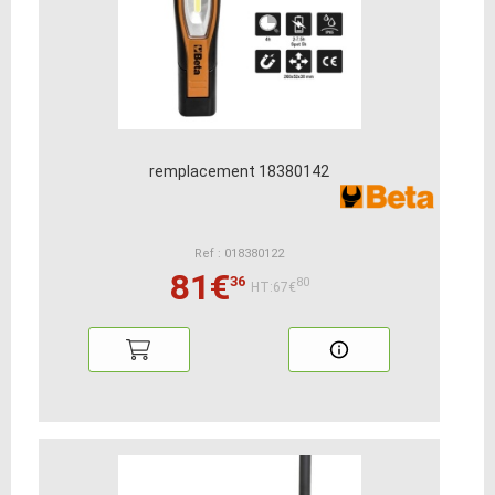
remplacement 18380142
Ref : 018380122
81€
36
80
HT:67€