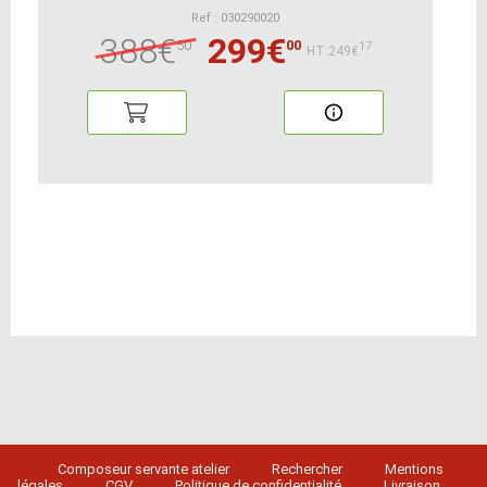
Ref : 030290020
388€
299€
50
00
17
HT:249€
Composeur servante atelier
Rechercher
Mentions
légales
CGV
Politique de confidentialité
Livraison