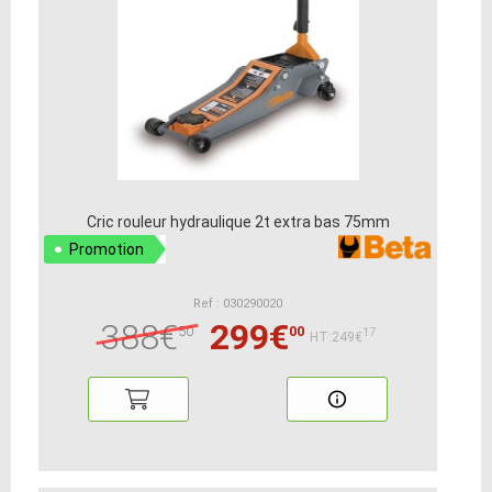
Cric rouleur hydraulique 2t extra bas 75mm
Promotion
Ref : 030290020
388€
299€
50
00
17
HT:249€