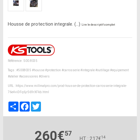
Housse de protection integrale. (...)
Lire le descriptif complet
Référence : 500.8035
Tags :
#5008035
#housse
#protection
#carrosserie
#integrale
#outillage
#equipement
#atelier
#accessoires
#divers
URL :
https://www.millmatpro.com/prod-housse-de-protection-carrosserie-integrale-
76e4viDFq6jr569rXFkb.html
Partager
Facebook
Twitter
260€
57
14
HT : 217€