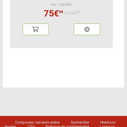
Ref : 500.8050
75€
88
23
HT:63€
Composeur servante atelier
Rechercher
Mentions
légales
CGV
Politique de confidentialité
Livraison