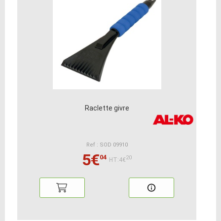
Raclette givre
Ref : SOD 09910
5€
04
20
HT:4€