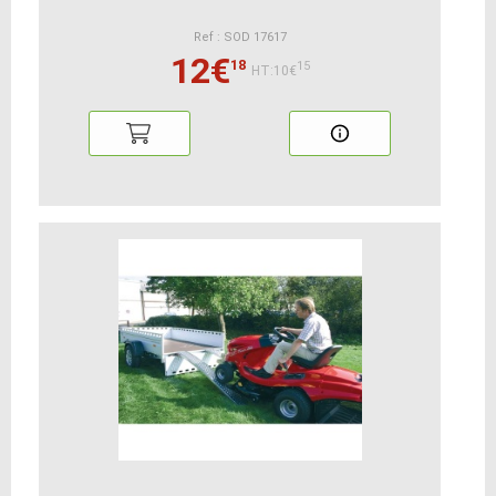
Ref : SOD 17617
12€
18
15
HT:10€