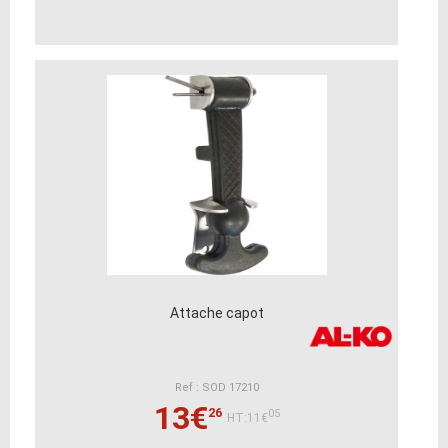
Attache capot
Ref : SOD 17210
13€
26
05
HT:11€