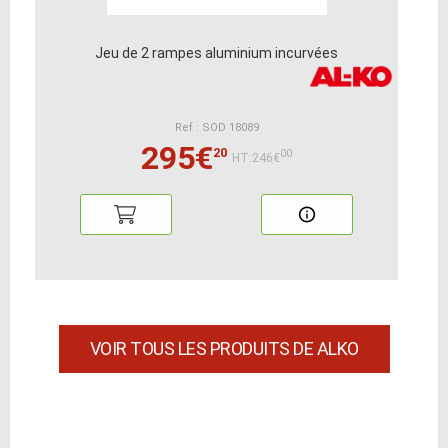
Jeu de 2 rampes aluminium incurvées
Ref : SOD 18089
295€
20
00
HT:246€
VOIR TOUS LES PRODUITS DE ALKO