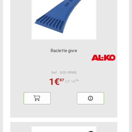
Raclette givre
Ref : SOD 09900
1€
87
56
HT:1€