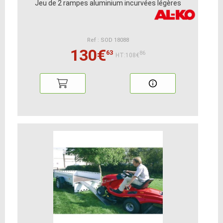
Jeu de 2 rampes aluminium incurvées légères
Ref : SOD 18088
130€
63
86
HT:108€