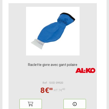
Raclette givre avec gant polaire
Ref : SOD 09920
8€
88
40
HT:7€