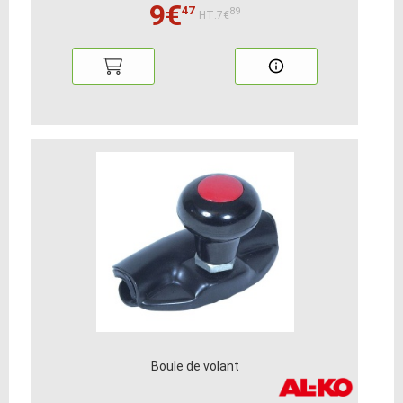
9€
47
89
HT:7€
Boule de volant