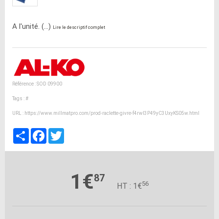
A l'unité. (...)
Lire le descriptif complet
Référence : SOD 09900
Tags :
#
URL :
https://www.millmatpro.com/prod-raclette-givre-f4rwI3P49yC3UxyKS05w.html
Partager
Facebook
Twitter
1€
87
56
HT : 1€