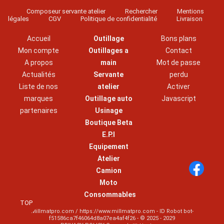
Composeur servante atelier
Rechercher
Mentions
légales
CGV
Politique de confidentialité
Livraison
Accueil
Outillage
Bons plans
Mon compte
Outillages a
Contact
A propos
main
Mot de passe
Actualités
Servante
perdu
Liste de nos
atelier
Activer
marques
Outillage auto
Javascript
partenaires
Usinage
Boutique Beta
E.P.I
Equipement
Atelier
Camion
Moto
Consommables
TOP
Millmatpro.com / https://www.millmatpro.com - ID
Robot bot-
f51586ca7f46064d8a07ea4af4f26
- © 2025 - 2029