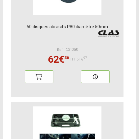
50 disques abrasifs P80 diamètre 50mm
Ref : CO1205
62€
36
97
HT:51€