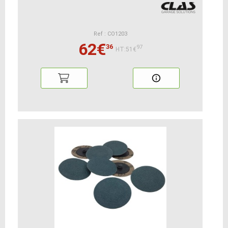
Ref : CO1203
62€
36
97
HT:51€