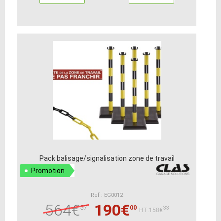
Pack balisage/signalisation zone de travail
Promotion
Ref : EG0012
564€
190€
57
00
33
HT:158€