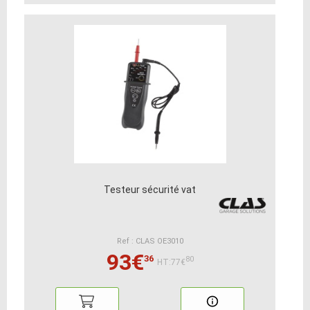
Testeur sécurité vat
Ref : CLAS OE3010
93€
36
80
HT:77€