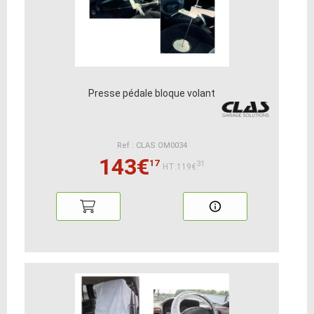
Presse pédale bloque volant
Ref : CLAS OM0034
143€
17
31
HT:119€