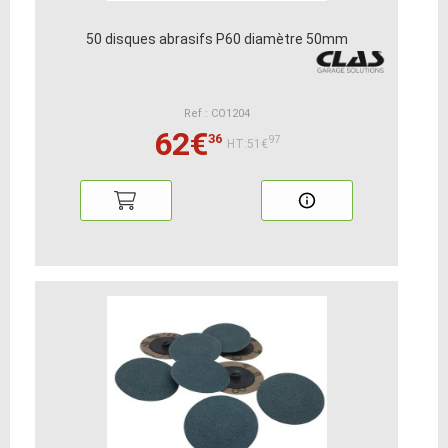
50 disques abrasifs P60 diamètre 50mm
Ref : CO1204
62€
36
97
HT:51€