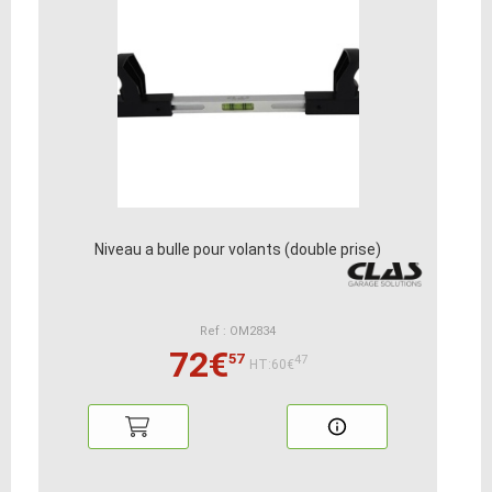
Niveau a bulle pour volants (double prise)
Ref : OM2834
72€
57
47
HT:60€