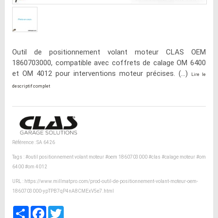
Outil de positionnement volant moteur CLAS OEM
1860703000, compatible avec coffrets de calage OM 6400
et OM 4012 pour interventions moteur précises. (...)
Lire le
descriptif complet
Référence : SA 6426
Tags :
#outil positionnement volant moteur
#oem 1860703000
#clas
#calage moteur
#om
6400
#om 4012
URL :
https://www.millmatpro.com/prod-outil-de-positionnement-volant-moteur-oem-
1860703000-ypTPB7qP4nA8CMExV5e7.html
Partager
Facebook
Twitter