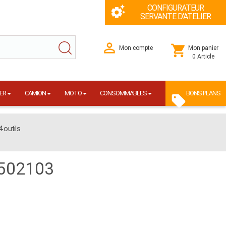
CONFIGURATEUR
SERVANTE D'ATELIER
Mon compte
Mon panier
0 Article
ER
CAMION
MOTO
CONSOMMABLES
BONS PLANS
 outils
4502103