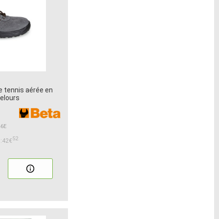
 tennis aérée en
velours
46E
52
:42€