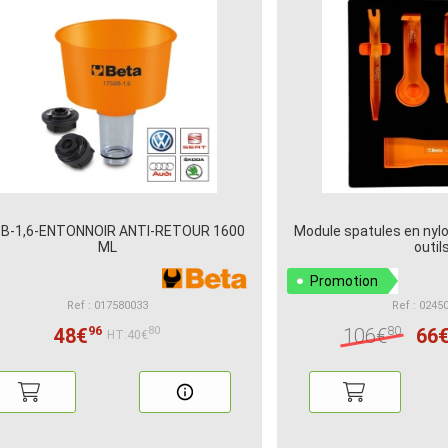
B-1,6-ENTONNOIR ANTI-RETOUR 1600
Module spatules en nylo
ML
outil
Promotion
Ref : 017580033
Ref : 0245
96
80
48€
106€
66
80
HT:40€