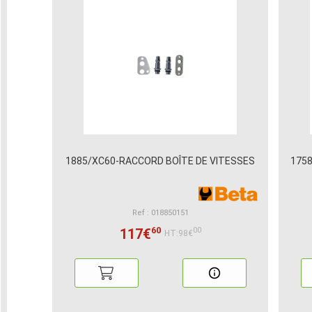
1885/XC60-RACCORD BOÎTE DE VITESSES
1758
Ref : 018850151
60
117€
00
HT:98€