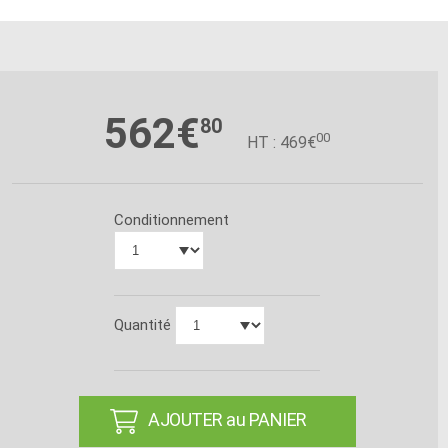
562€
80
00
HT : 469€
Conditionnement
Quantité
AJOUTER au PANIER