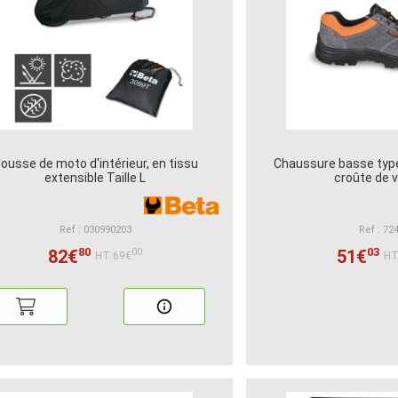
ousse de moto d'intérieur, en tissu
Chaussure basse type
extensible Taille L
croûte de 
Ref : 030990203
Ref : 72
80
03
82€
51€
00
HT:69€
HT