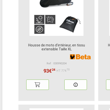
Housse de moto d'intérieur, en tissu
H
extensible Taille XL
Ref : 030990204
24
93€
70
HT:77€