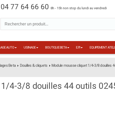
04 77 64 66 60
8h - 15h non stop du lundi au vendredi
LAGE AUTO
USINAGE
BOUTIQUE BETA
E.P.I
EQUIPEMENT ATELI
lages Beta
Douilles & cliquets
Module mousse cliquet 1/4-3/8 douilles 44
1/4-3/8 douilles 44 outils 02