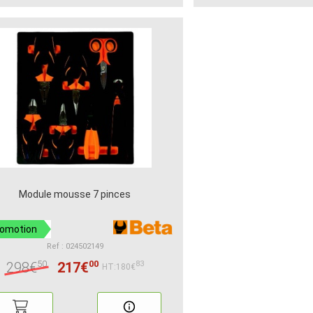
Module mousse 7 pinces
romotion
Ref : 024502149
50
00
298€
217€
83
HT:180€