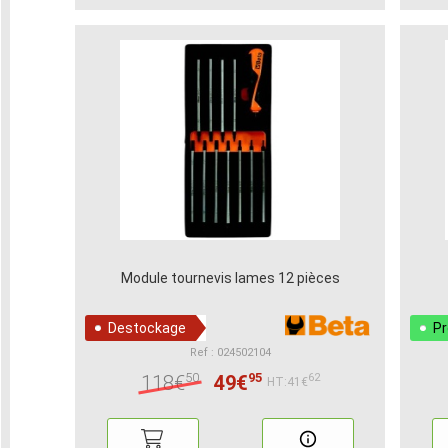
Module tournevis lames 12 pièces
Destockage
P
Ref : 024502104
50
95
118€
49€
62
HT:41€