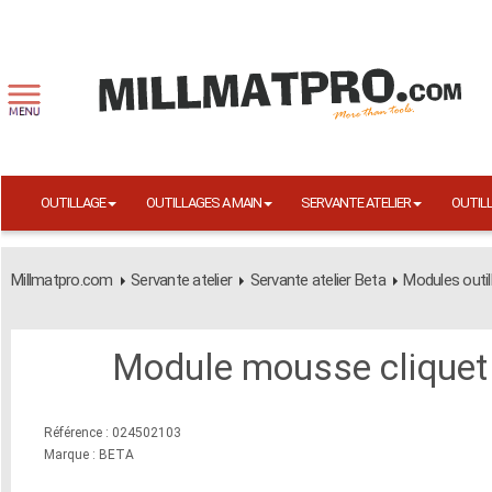
OUTILLAGE
OUTILLAGES A MAIN
SERVANTE ATELIER
OUTIL
Millmatpro.com
Servante atelier
Servante atelier Beta
Modules outil
Module mousse cliquet 
Référence : 024502103
Marque : BETA