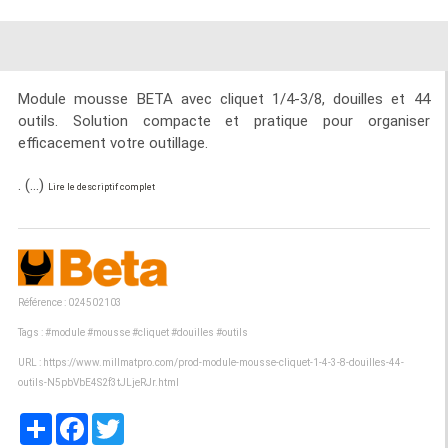
Module mousse BETA avec cliquet 1/4-3/8, douilles et 44
outils. Solution compacte et pratique pour organiser
efficacement votre outillage.
. (...)
Lire le descriptif complet
Référence : 024502103
Tags :
#module
#mousse
#cliquet
#douilles
#outils
URL :
https://www.millmatpro.com/prod-module-mousse-cliquet-1-4-3-8-douilles-44-
outils-N5pbVbE4S2f3tJLjeRJr.html
Partager
Facebook
Twitter