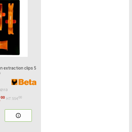
n extraction clips 5
s
02113
00
€
00
HT:55€