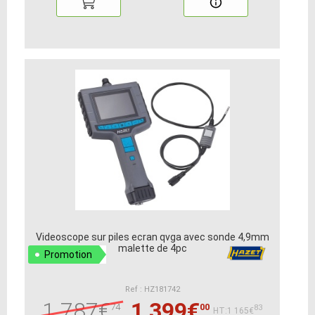
Videoscope sur piles ecran qvga avec sonde 4,9mm
malette de 4pc
Promotion
Ref : HZ181742
1 787€
1 399€
74
00
83
HT:1 165€