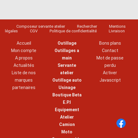
Composeur servante atelier
Rechercher
Mentions
légales
CGV
Politique de confidentialité
Livraison
Accueil
Outillage
Bons plans
Mon compte
Outillages a
Contact
A propos
main
Mot de passe
Actualités
Servante
perdu
Liste de nos
atelier
Activer
marques
Outillage auto
Javascript
partenaires
Usinage
Boutique Beta
E.P.I
Equipement
Atelier
Camion
Moto