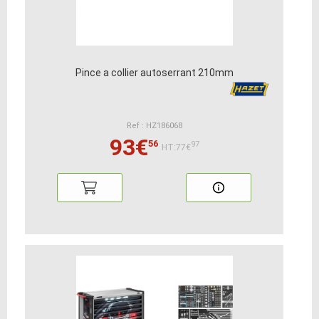
Pince a collier autoserrant 210mm
Ref : HZ186068
93€
56
97
HT:77€