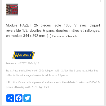
Module HAZET 26 pièces isolé 1000 V avec cliquet
réversible 1/2, douilles 6 pans, douilles mâles et rallonges,
en module 344 x 392 mm. (...)
Lire le descriptif complet
Référence : HAZET 163-544/26
Tags :
#module douilles isolé 1000v
#cliquet isolé 1 2
#douilles 6 pans hazet
#douilles
mâles isolées
#rallonges isolées
#module hazet 26 pièces
URL :
https://www.millmatpro.com/prod-module-douilles-1-2-et-cliquet-isole-1000v-26-
pieces-Z8VrwWgkkxOJ2J7OLbg8.html
Partager
Facebook
Twitter