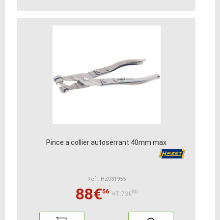
Pince a collier autoserrant 40mm max
Ref : HZ031955
88€
56
80
HT:73€