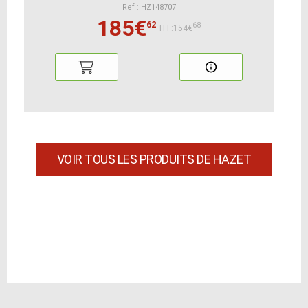
Ref : HZ148707
185€
62
68
HT:154€
VOIR TOUS LES PRODUITS DE HAZET