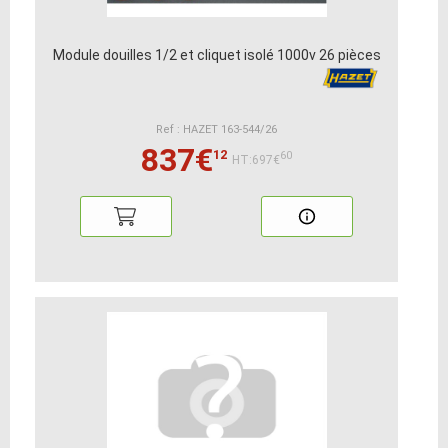
Module douilles 1/2 et cliquet isolé 1000v 26 pièces
Ref : HAZET 163-544/26
837€
12
60
HT:697€