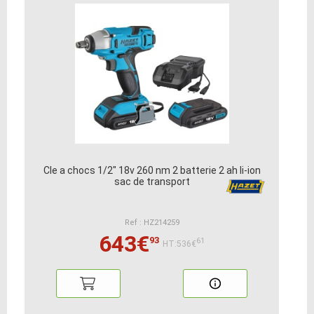
Cle a chocs 1/2" 18v 260 nm 2 batterie 2 ah li-ion
sac de transport
Ref : HZ214259
643€
93
61
HT:536€