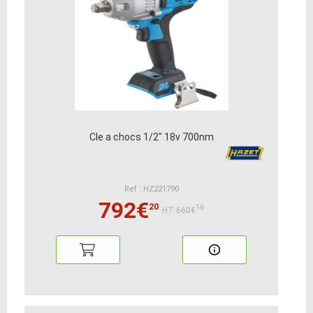
Cle a chocs 1/2" 18v 700nm
Ref : HZ221790
792€
20
16
HT:660€