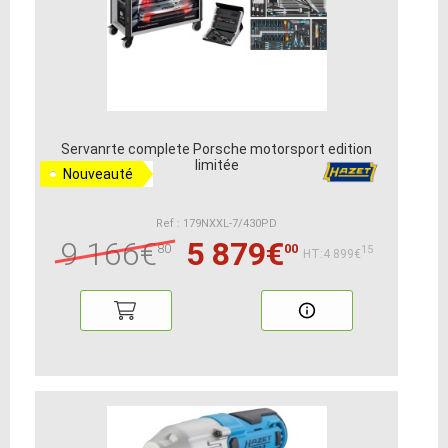
Servanrte complete Porsche motorsport edition
limitée
Nouveauté
Ref : 179NXXL-7/430PD
9 166€
5 879€
80
00
15
HT:4 899€