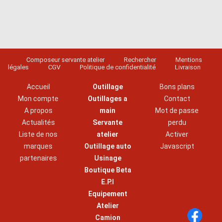
Composeur servante atelier
Rechercher
Mentions
légales
CGV
Politique de confidentialité
Livraison
Accueil
Outillage
Bons plans
Mon compte
Outillages a
Contact
A propos
main
Mot de passe
Actualités
Servante
perdu
Liste de nos
atelier
Activer
marques
Outillage auto
Javascript
partenaires
Usinage
Boutique Beta
E.P.I
Equipement
Atelier
Camion