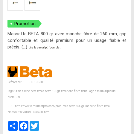
Promotion
Massette BETA 800 gr avec manche fibre de 260 mm, grip
confortable et qualité premium pour un usage fiable et
précis. (...)
Lire le descriptif complet
Référence : BET 013800308
Tags :
#massette beta
#massette 800gr
#manche fibre
#outillage à main
#qualité
premium
URL :
https://www.millmatpro.com/prod-massette-800gr-manche-fibre-beta-
N5MokBxxVhrhd175ex3U.html
Partager
Facebook
Twitter