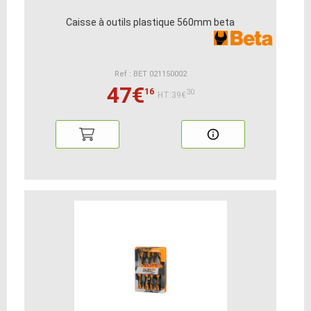
Caisse à outils plastique 560mm beta
Ref : BET 021150002
47€
16
30
HT:39€