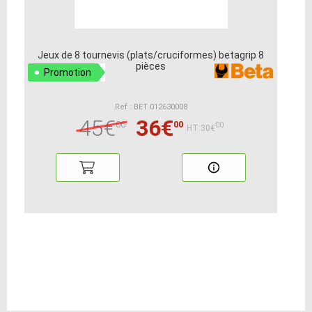
Jeux de 8 tournevis (plats/cruciformes) betagrip 8
pièces
Promotion
Ref : BET 012630008
45€
36€
00
00
00
HT:30€