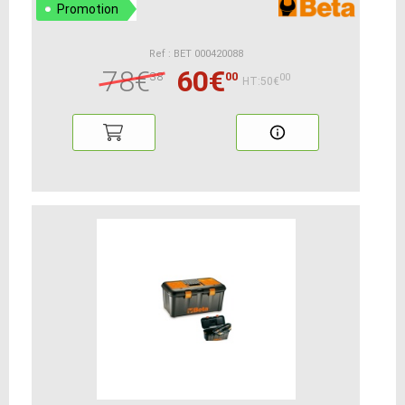
Promotion
Ref : BET 000420088
78€
60€
38
00
00
HT:50€