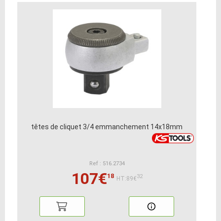
têtes de cliquet 3/4 emmanchement 14x18mm
Ref : 516.2734
107€
18
32
HT:89€