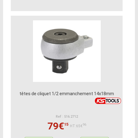
têtes de cliquet 1/2 emmanchement 14x18mm
Ref : 516.2712
79€
15
96
HT:65€