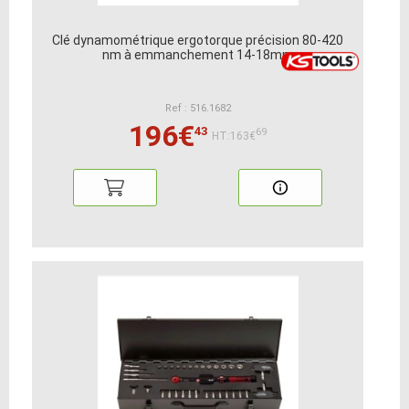
Clé dynamométrique ergotorque précision 80-420
nm à emmanchement 14-18mm
Ref : 516.1682
196€
43
69
HT:163€