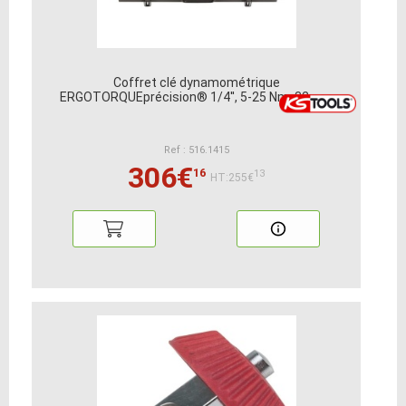
Coffret clé dynamométrique
ERGOTORQUEprécision® 1/4'', 5-25 Nm, 32 pcs
Ref : 516.1415
306€
16
13
HT:255€