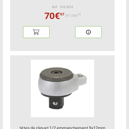
Ref : 516.2614
70€
97
14
HT:59€
têtes de cliquet 1/2 emmanchement 9x12mm