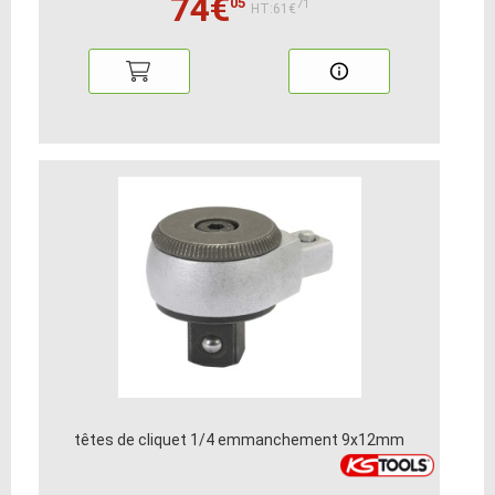
74€
05
71
HT:61€
têtes de cliquet 1/4 emmanchement 9x12mm