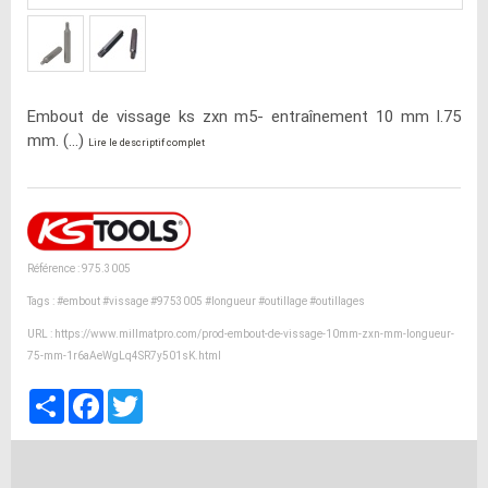
Embout de vissage ks zxn m5- entraînement 10 mm l.75
mm. (...)
Lire le descriptif complet
Référence : 975.3005
Tags :
#embout
#vissage
#9753005
#longueur
#outillage
#outillages
URL :
https://www.millmatpro.com/prod-embout-de-vissage-10mm-zxn-mm-longueur-
75-mm-1r6aAeWgLq4SR7y501sK.html
Partager
Facebook
Twitter