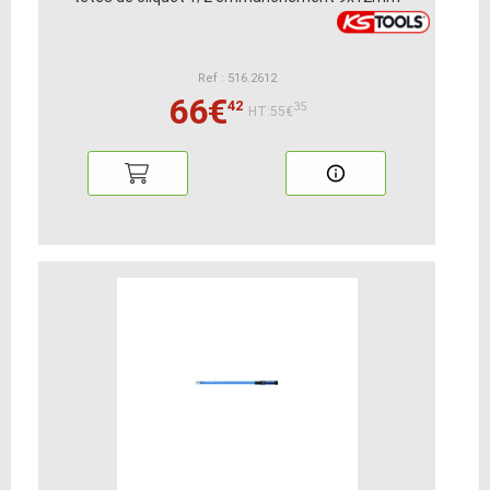
Ref : 516.2612
66€
42
35
HT:55€