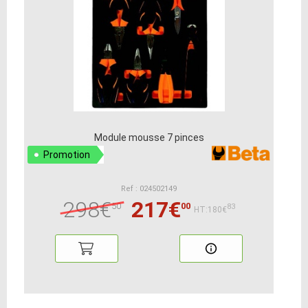
Module mousse 7 pinces
Promotion
Ref : 024502149
298€
217€
50
00
83
HT:180€