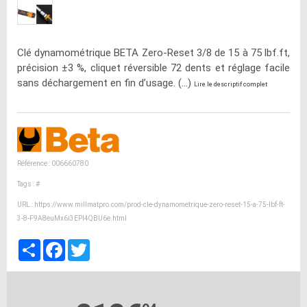
Clé dynamométrique BETA Zero-Reset 3/8 de 15 à 75 lbf.ft,
précision ±3 %, cliquet réversible 72 dents et réglage facile
sans déchargement en fin d’usage. (...)
Lire le descriptif complet
Référence : 006660780
Tags :
#
URL :
https://www.millmatpro.com/prod-cle-dynamometrique-zero-reset-15-a-75-lbf-ft-
3-8-F9A8euMx6i3EPI4QBU6e.html
Partager
Facebook
Twitter