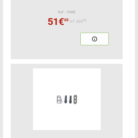
Ref : 7246E
51€
03
52
HT:42€