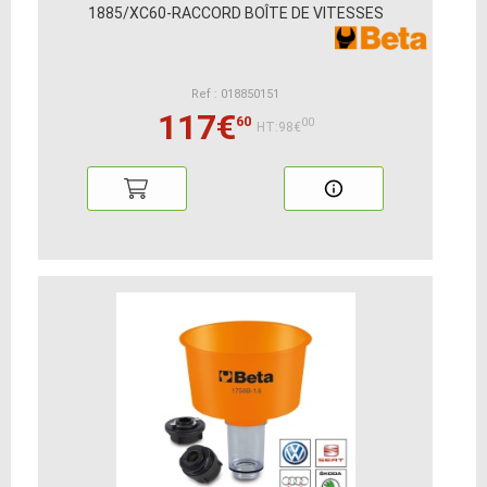
1885/XC60-RACCORD BOÎTE DE VITESSES
Ref : 018850151
117€
60
00
HT:98€