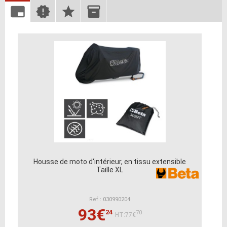
Housse de moto d'intérieur, en tissu extensible
Taille XL
Ref : 030990204
93€
24
70
HT:77€