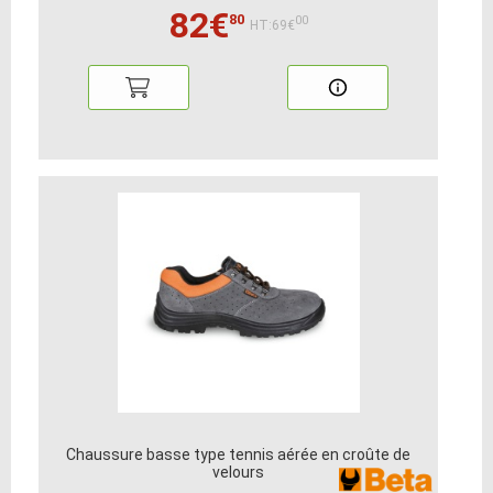
82€
80
00
HT:69€
Chaussure basse type tennis aérée en croûte de
velours