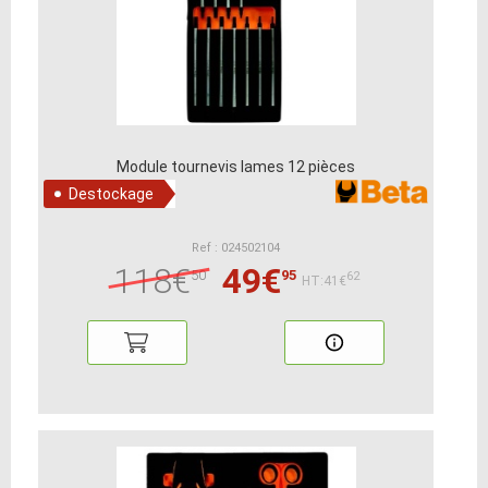
Module tournevis lames 12 pièces
Destockage
Ref : 024502104
118€
49€
50
95
62
HT:41€