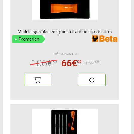
Module spatules en nylon extraction clips 5 outils
Promotion
Ref : 024502113
106€
66€
80
00
00
HT:55€