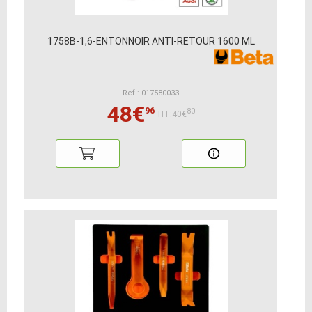
1758B-1,6-ENTONNOIR ANTI-RETOUR 1600 ML
Ref : 017580033
48€
96
80
HT:40€