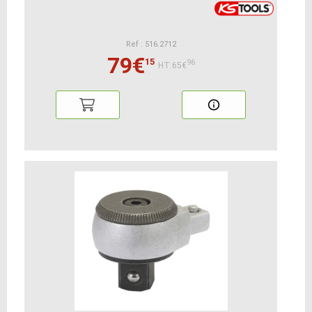
Ref : 516.2712
79€
15
96
HT:65€