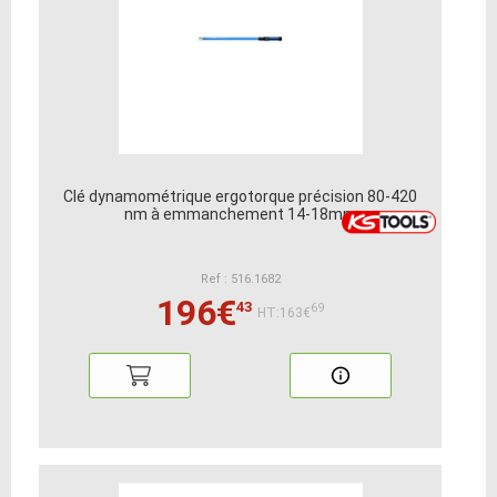
Clé dynamométrique ergotorque précision 80-420
nm à emmanchement 14-18mm
Ref : 516.1682
196€
43
69
HT:163€