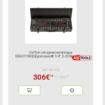
Coffret clé dynamométrique
ERGOTORQUEprécision® 1/4'', 5-25 Nm, 32 pcs
Ref : 516.1415
306€
16
13
HT:255€