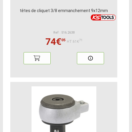
têtes de cliquet 3/8 emmanchement 9x12mm
Ref : 516.2638
74€
05
71
HT:61€