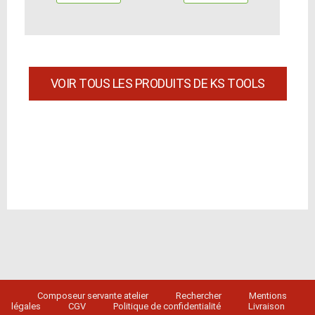
VOIR TOUS LES PRODUITS DE KS TOOLS
Composeur servante atelier
Rechercher
Mentions
légales
CGV
Politique de confidentialité
Livraison