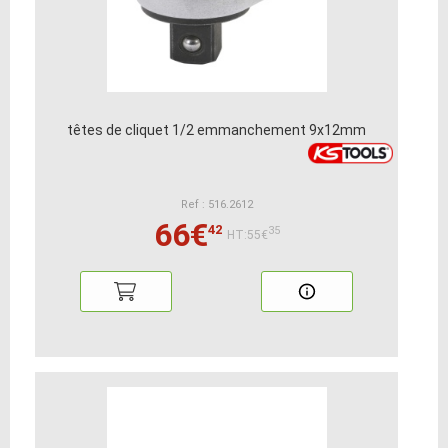
têtes de cliquet 1/2 emmanchement 9x12mm
Ref : 516.2612
66€
42
35
HT:55€