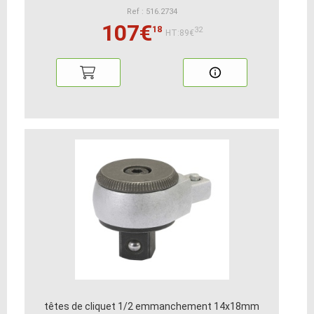
Ref : 516.2734
107€
18
32
HT:89€
têtes de cliquet 1/2 emmanchement 14x18mm