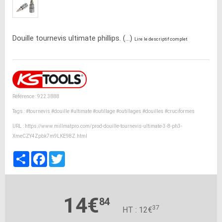
Douille tournevis ultimate phillips. (...)
Lire le descriptif complet
Référence : 922.3888
Tags :
#tournevis
#douille
#ultimate
#outillage
#outillages
#douilles
#cruciformes
URL :
https://www.millmatpro.com/prod-douille-tournevis-ultimate-3-8-ph3-
XmeCZY4Zpbk7m9LKE98Z.html
Partager
Facebook
Twitter
14€
84
37
HT : 12€