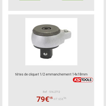
têtes de cliquet 1/2 emmanchement 14x18mm
Ref : 516.2712
79€
15
96
HT:65€