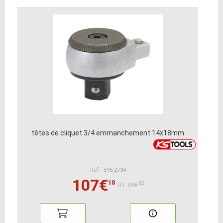
têtes de cliquet 3/4 emmanchement 14x18mm
Ref : 516.2734
107€
18
32
HT:89€