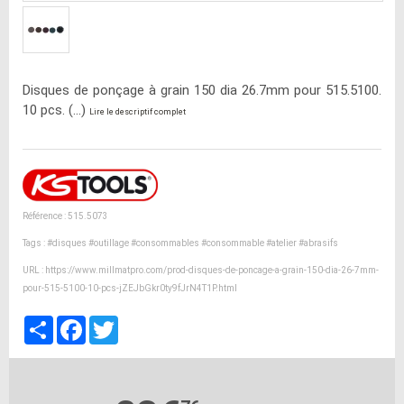
Disques de ponçage à grain 150 dia 26.7mm pour 515.5100.
10 pcs. (...)
Lire le descriptif complet
Référence : 515.5073
Tags :
#disques
#outillage
#consommables
#consommable
#atelier
#abrasifs
URL :
https://www.millmatpro.com/prod-disques-de-poncage-a-grain-150-dia-26-7mm-
pour-515-5100-10-pcs-jZEJbGkr0ty9fJrN4T1P.html
Partager
Facebook
Twitter