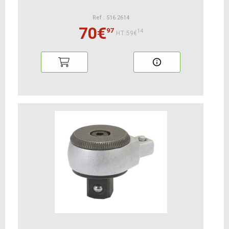
Ref : 516.2614
70€
97
14
HT:59€