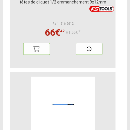
têtes de cliquet 1/2 emmanchement 9x12mm
Ref : 516.2612
66€
42
35
HT:55€