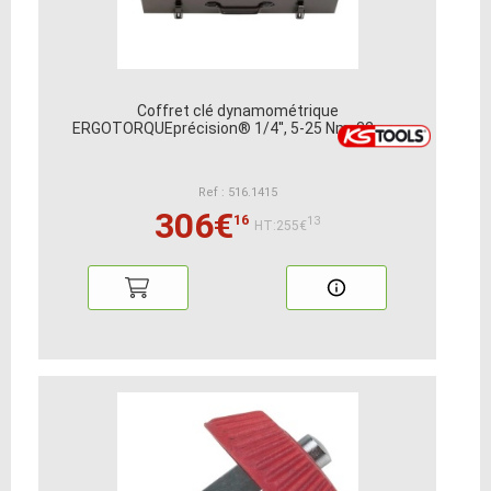
Coffret clé dynamométrique
ERGOTORQUEprécision® 1/4'', 5-25 Nm, 32 pcs
Ref : 516.1415
306€
16
13
HT:255€