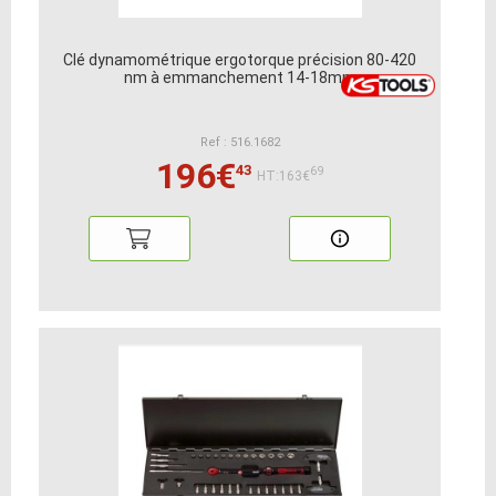
Clé dynamométrique ergotorque précision 80-420
nm à emmanchement 14-18mm
Ref : 516.1682
196€
43
69
HT:163€