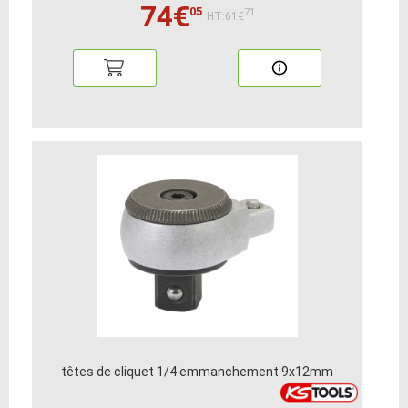
74€
05
71
HT:61€
têtes de cliquet 1/4 emmanchement 9x12mm