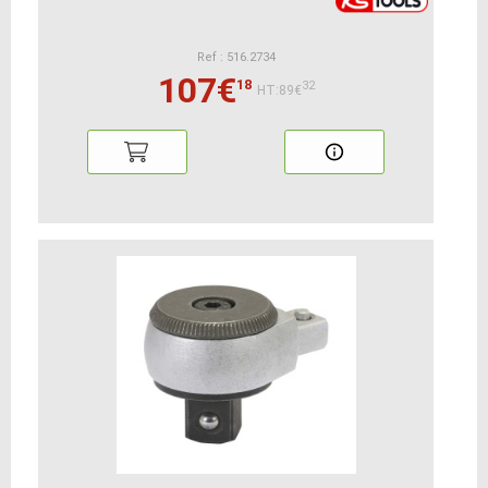
Ref : 516.2734
107€
18
32
HT:89€