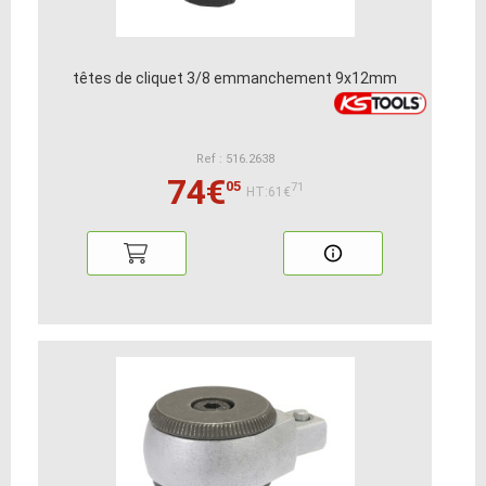
têtes de cliquet 3/8 emmanchement 9x12mm
Ref : 516.2638
74€
05
71
HT:61€