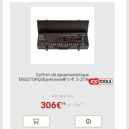
Coffret clé dynamométrique
ERGOTORQUEprécision® 1/4'', 5-25 Nm, 32 pcs
Ref : 516.1415
306€
16
13
HT:255€