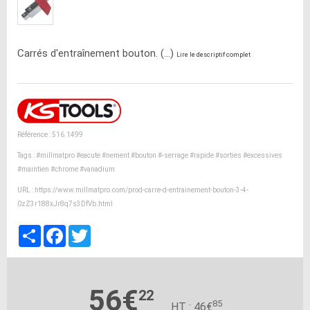
Carrés d'entraînement bouton. (...)
Lire le descriptif complet
Référence : 516.1499
Tags :
#millmatpro
#eacute
#nement
#bouton
#-serrage
#rapide
#sorties
#excessives
#maintien
#chrome
#vanadium
URL :
https://www.millmatpro.com/prod-carre-d-entrainement-bouton-3-4-
0zZ3r188xJr8q7s3DfVb.html
Partager
Facebook
Twitter
56€
22
85
HT : 46€