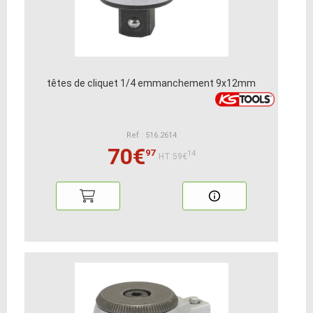
têtes de cliquet 1/4 emmanchement 9x12mm
Ref : 516.2614
70€
97
14
HT:59€