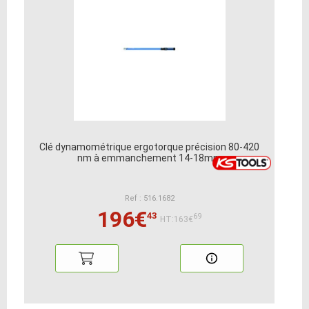
Clé dynamométrique ergotorque précision 80-420
nm à emmanchement 14-18mm
Ref : 516.1682
196€
43
69
HT:163€