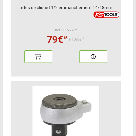
têtes de cliquet 1/2 emmanchement 14x18mm
Ref : 516.2712
79€
15
96
HT:65€