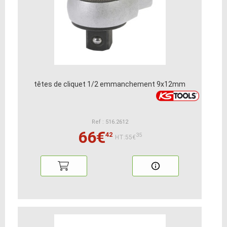
têtes de cliquet 1/2 emmanchement 9x12mm
Ref : 516.2612
66€
42
35
HT:55€