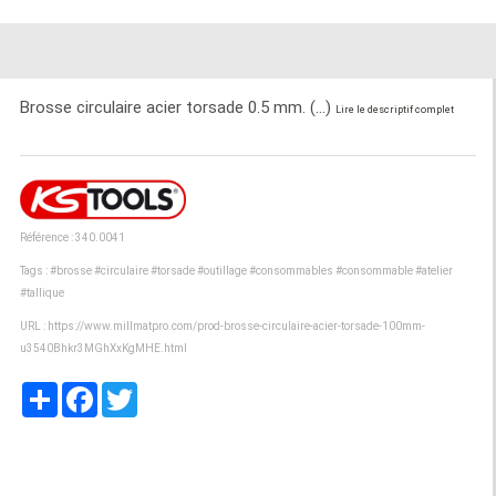
Brosse circulaire acier torsade 0.5 mm. (...)
Lire le descriptif complet
Référence : 340.0041
Tags :
#brosse
#circulaire
#torsade
#outillage
#consommables
#consommable
#atelier
#tallique
URL :
https://www.millmatpro.com/prod-brosse-circulaire-acier-torsade-100mm-
u3540Bhkr3MGhXxKgMHE.html
Partager
Facebook
Twitter