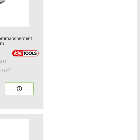
/8 emmanchement
mm
2638
71
:61€