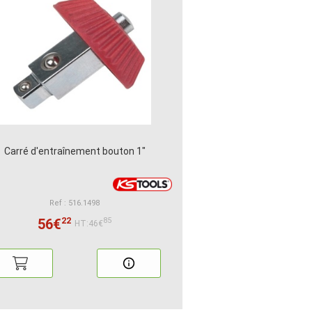
Carré d'entraînement bouton 1"
Ref : 516.1498
22
56€
85
HT:46€