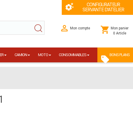
CONFIGURATEUR
SERVANTE D'ATELIER
Mon compte
Mon panier
0 Article
ER
CAMION
MOTO
CONSOMMABLES
BONS PLANS
1