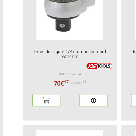
têtes de cliquet 1/4 emmanchement
t
9x12mm
Ref : 516.2614
97
70€
14
HT:59€