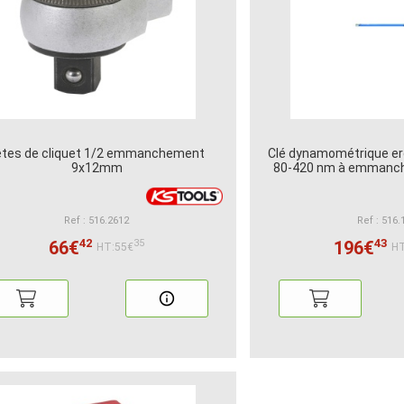
êtes de cliquet 1/2 emmanchement
Clé dynamométrique er
9x12mm
80-420 nm à emman
Ref : 516.2612
Ref : 516.
42
43
66€
196€
35
HT:55€
HT