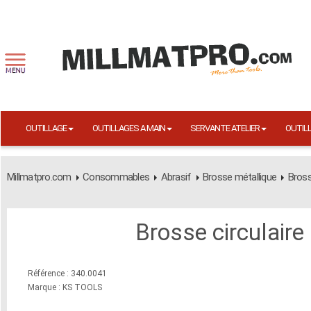
OUTILLAGE
OUTILLAGES A MAIN
SERVANTE ATELIER
OUTIL
Millmatpro.com
Consommables
Abrasif
Brosse métallique
Bross
Brosse circulair
Référence : 340.0041
Marque : KS TOOLS