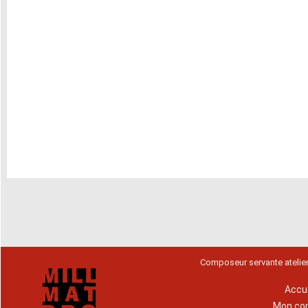
Composeur servante atelie
Accue
Mon co