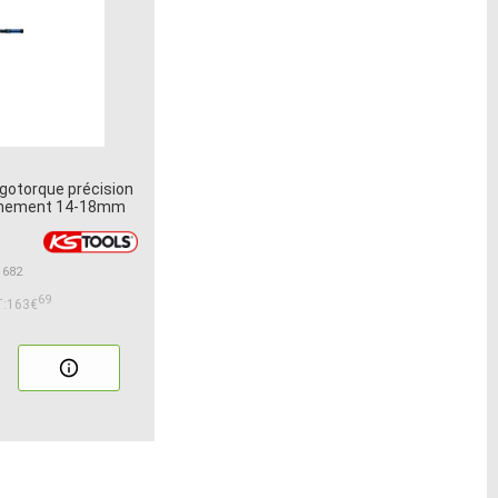
gotorque précision
chement 14-18mm
1682
69
:163€