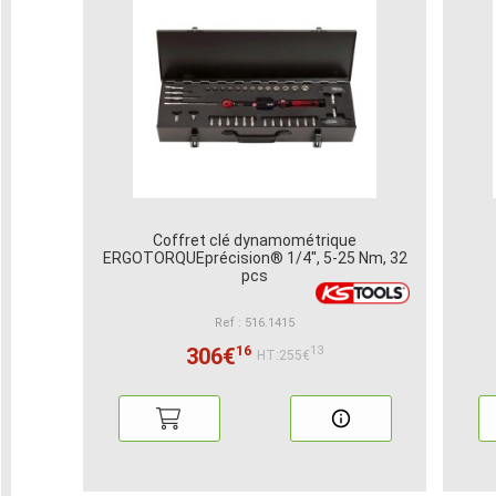
Coffret clé dynamométrique
ERGOTORQUEprécision® 1/4'', 5-25 Nm, 32
pcs
Ref : 516.1415
16
306€
13
HT:255€