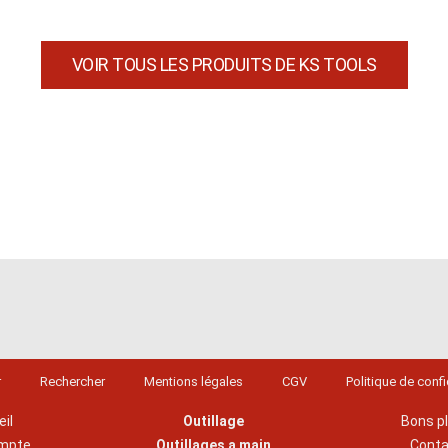
VOIR TOUS LES PRODUITS DE KS TOOLS
r
Rechercher
Mentions légales
CGV
Politique de confi
il
Outillage
Bons p
mpte
Outillages a main
Cont