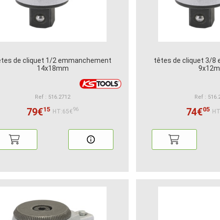
êtes de cliquet 1/2 emmanchement
têtes de cliquet 3
14x18mm
9x12
Ref : 516.2712
Ref : 516.
15
05
79€
74€
96
HT:65€
HT