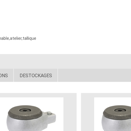
le,atelier,tallique
ONS
DESTOCKAGES