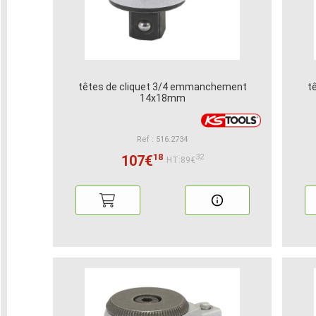
têtes de cliquet 3/4 emmanchement
t
14x18mm
Ref : 516.2734
18
107€
32
HT:89€