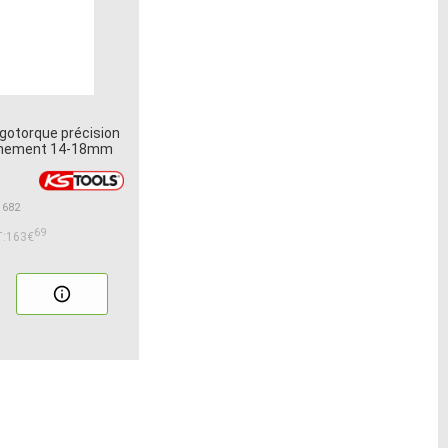
gotorque précision
chement 14-18mm
1682
69
:163€