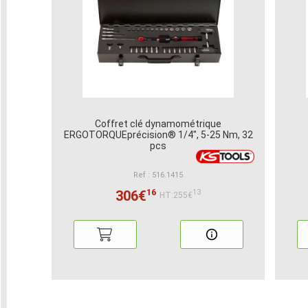
Coffret clé dynamométrique
ERGOTORQUEprécision® 1/4'', 5-25 Nm, 32
pcs
Ref : 516.1415
16
306€
13
HT:255€