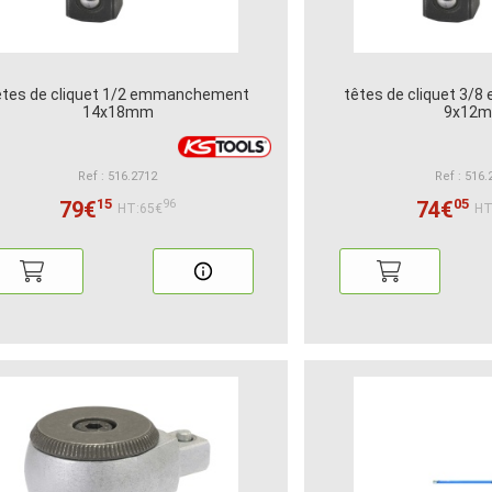
êtes de cliquet 1/2 emmanchement
têtes de cliquet 3
14x18mm
9x12
Ref : 516.2712
Ref : 516.
15
05
79€
74€
96
HT:65€
HT