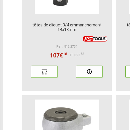
têtes de cliquet 3/4 emmanchement
t
14x18mm
Ref : 516.2734
18
107€
32
HT:89€