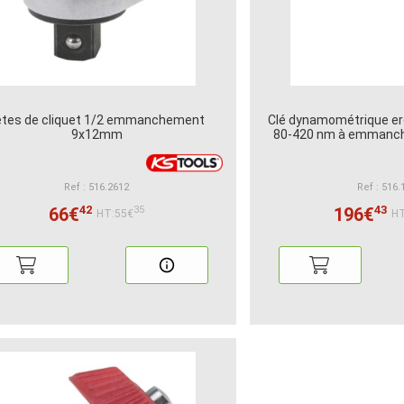
êtes de cliquet 1/2 emmanchement
Clé dynamométrique er
9x12mm
80-420 nm à emman
Ref : 516.2612
Ref : 516.
42
43
66€
196€
35
HT:55€
HT