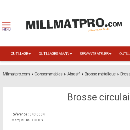
OUTILLAGE
OUTILLAGES A MAIN
SERVANTE ATELIER
OUTIL
Millmatpro.com
Consommables
Abrasif
Brosse métallique
Bross
Brosse circula
Référence : 340.0034
Marque : KS TOOLS