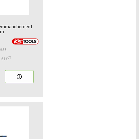
/8 emmanchement
mm
2638
71
:61€