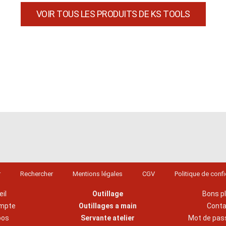
VOIR TOUS LES PRODUITS DE KS TOOLS
r
Rechercher
Mentions légales
CGV
Politique de confi
il
Outillage
Bons p
mpte
Outillages a main
Cont
pos
Servante atelier
Mot de pas