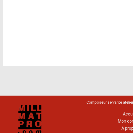
Composeur servante atelie
Accue
Mon co
A pro