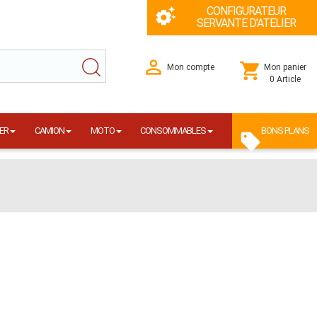
CONFIGURATEUR
SERVANTE D'ATELIER
Mon compte
Mon panier
0 Article
ER
CAMION
MOTO
CONSOMMABLES
BONS PLANS