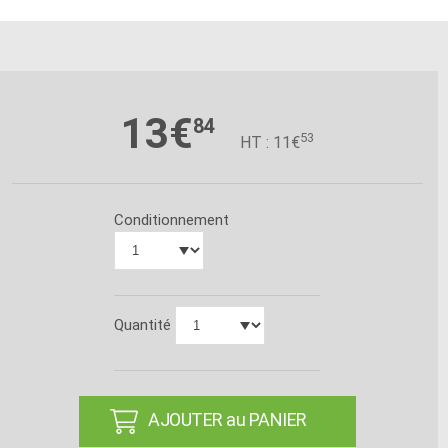
13€
84
53
HT : 11€
Conditionnement
Quantité
AJOUTER au PANIER