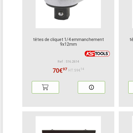
têtes de cliquet 1/4 emmanchement
t
9x12mm
Ref : 516.2614
97
70€
14
HT:59€