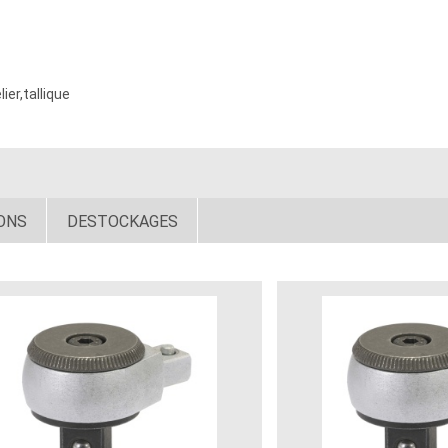
er,tallique
ONS
DESTOCKAGES