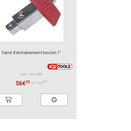
Carré d'entraînement bouton 1"
Ref : 516.1498
22
56€
85
HT:46€