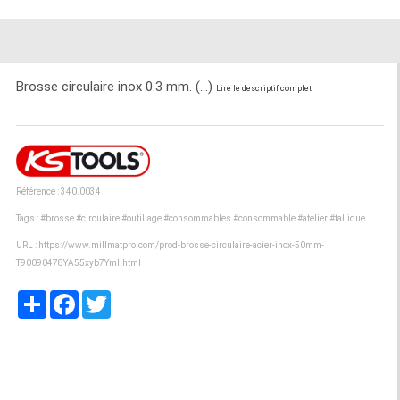
Brosse circulaire inox 0.3 mm. (...)
Lire le descriptif complet
Référence : 340.0034
Tags :
#brosse
#circulaire
#outillage
#consommables
#consommable
#atelier
#tallique
URL :
https://www.millmatpro.com/prod-brosse-circulaire-acier-inox-50mm-
T90090478YA55xyb7YmI.html
Partager
Facebook
Twitter