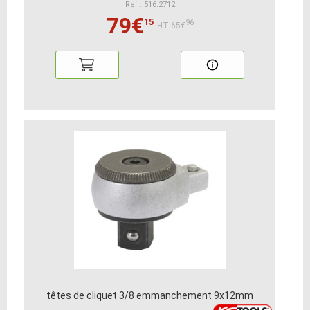
Ref : 516.2712
79€
15
96
HT:65€
têtes de cliquet 3/8 emmanchement 9x12mm