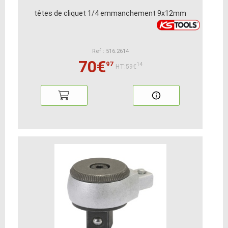
têtes de cliquet 1/4 emmanchement 9x12mm
Ref : 516.2614
70€
97
14
HT:59€