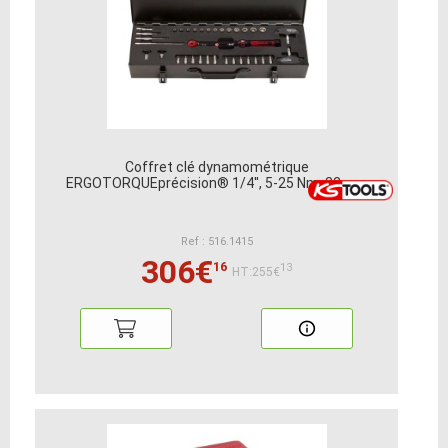
Coffret clé dynamométrique
ERGOTORQUEprécision® 1/4'', 5-25 Nm, 32 pcs
Ref : 516.1415
306€
16
13
HT:255€