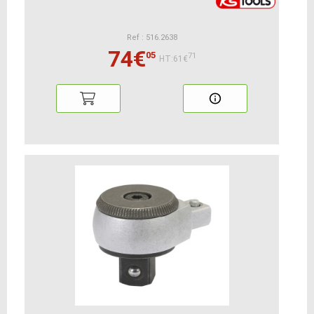
Ref : 516.2638
74€
05
71
HT:61€