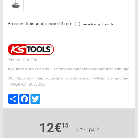
Brosses boisseaux inox 0.3 mm. (...)
Lire le descriptif complet
Référence : 340.0015
Tags :
#brosse
#boisseaux
#outillage
#consommables
#consommable
#atelier
#tallique
URL :
https://www.millmatpro.com/prod-brosse-boisseaux-inox-80mm-sur-tige-6mm-
jIX9IPgGKUAtfzP4duvX.html
Partager
Facebook
Twitter
12€
15
12
HT : 10€