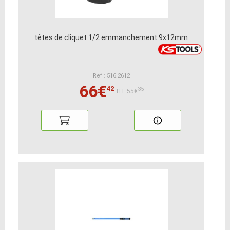
têtes de cliquet 1/2 emmanchement 9x12mm
Ref : 516.2612
66€
42
35
HT:55€