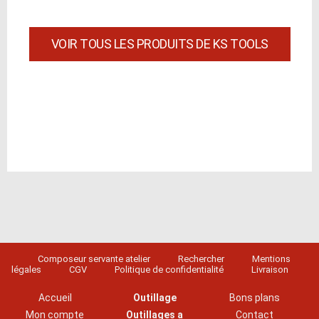
VOIR TOUS LES PRODUITS DE KS TOOLS
Composeur servante atelier
Rechercher
Mentions
légales
CGV
Politique de confidentialité
Livraison
Accueil
Outillage
Bons plans
Mon compte
Outillages a
Contact