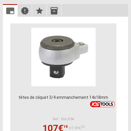
têtes de cliquet 3/4 emmanchement 14x18mm
Ref : 516.2734
107€
18
32
HT:89€