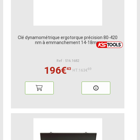
Clé dynamométrique ergotorque précision 80-420
nm à emmanchement 14-18mm
Ref : 516.1682
196€
43
69
HT:163€