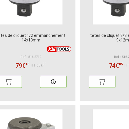
êtes de cliquet 1/2 emmanchement
têtes de cliquet 3
14x18mm
9x12
Ref : 516.2712
Ref : 516.
15
05
79€
74€
96
HT:65€
HT