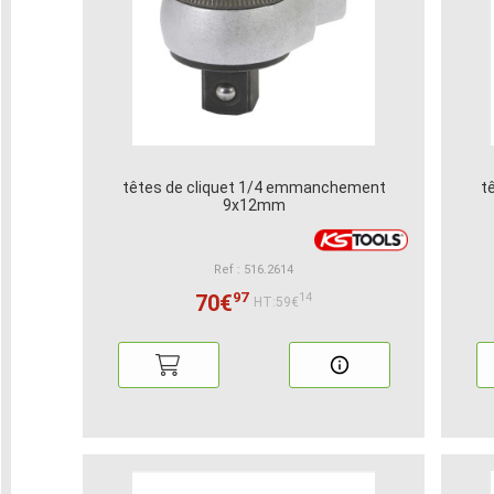
têtes de cliquet 1/4 emmanchement
t
9x12mm
Ref : 516.2614
97
70€
14
HT:59€