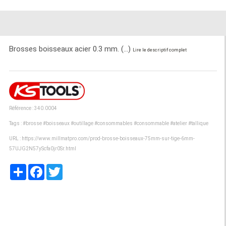
Brosses boisseaux acier 0.3 mm. (...)
Lire le descriptif complet
Référence : 340.0004
Tags :
#brosse
#boisseaux
#outillage
#consommables
#consommable
#atelier
#tallique
URL :
https://www.millmatpro.com/prod-brosse-boisseaux-75mm-sur-tige-6mm-
57UJG2N57yScfa0jr0Sr.html
Partager
Facebook
Twitter