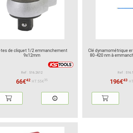
êtes de cliquet 1/2 emmanchement
Clé dynamométrique er
9x12mm
80-420 nm à emman
Ref : 516.2612
Ref : 516.
42
43
66€
196€
35
HT:55€
HT