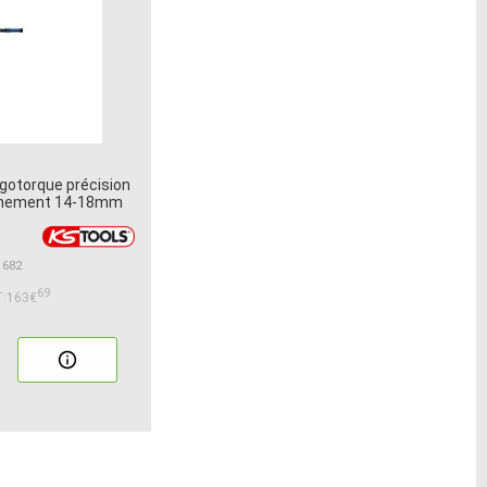
gotorque précision
chement 14-18mm
1682
69
:163€