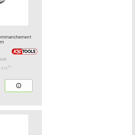
/8 emmanchement
mm
2638
71
:61€