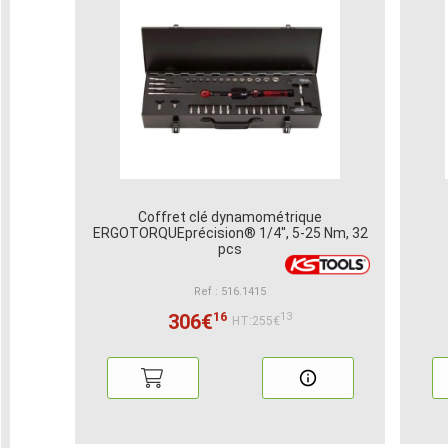
Coffret clé dynamométrique
ERGOTORQUEprécision® 1/4'', 5-25 Nm, 32
pcs
Ref : 516.1415
16
306€
13
HT:255€