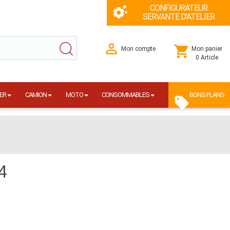
CONFIGURATEUR
SERVANTE D'ATELIER
Mon compte
Mon panier
0 Article
ER
CAMION
MOTO
CONSOMMABLES
BONS PLANS
4