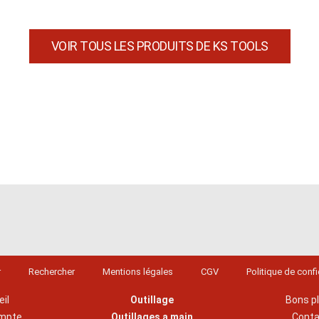
VOIR TOUS LES PRODUITS DE KS TOOLS
r
Rechercher
Mentions légales
CGV
Politique de confi
il
Outillage
Bons p
mpte
Outillages a main
Cont