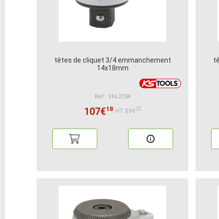
têtes de cliquet 3/4 emmanchement
t
14x18mm
Ref : 516.2734
18
107€
32
HT:89€