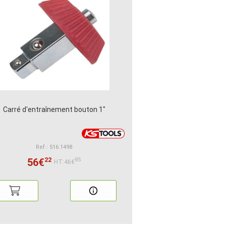
Carré d'entraînement bouton 1"
Ref : 516.1498
22
56€
85
HT:46€