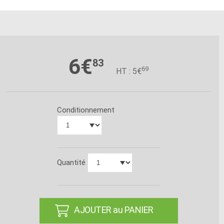
6€
83
69
HT : 5€
Conditionnement
Quantité
AJOUTER au PANIER