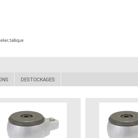
ier,tallique
ONS
DESTOCKAGES