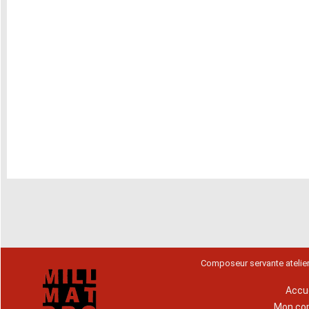
Composeur servante atelie
Accue
Mon co