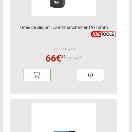
têtes de cliquet 1/2 emmanchement 9x12mm
Ref : 516.2612
66€
42
35
HT:55€