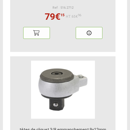
Ref : 516.2712
79€
15
96
HT:65€
têtes de cliquet 3/8 emmanchement 9x12mm