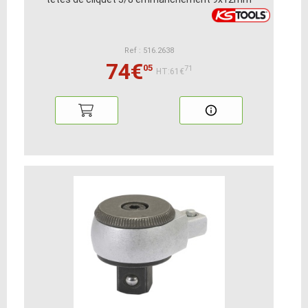
Ref : 516.2638
74€
05
71
HT:61€