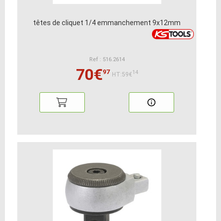
têtes de cliquet 1/4 emmanchement 9x12mm
Ref : 516.2614
70€
97
14
HT:59€