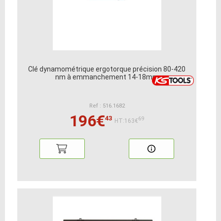
Clé dynamométrique ergotorque précision 80-420
nm à emmanchement 14-18mm
Ref : 516.1682
196€
43
69
HT:163€