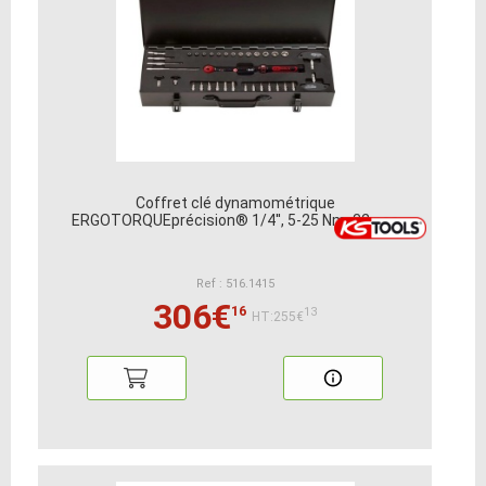
Coffret clé dynamométrique
ERGOTORQUEprécision® 1/4'', 5-25 Nm, 32 pcs
Ref : 516.1415
306€
16
13
HT:255€