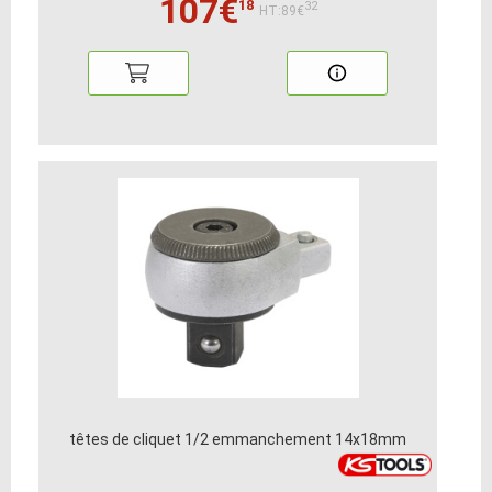
107€
18
32
HT:89€
têtes de cliquet 1/2 emmanchement 14x18mm