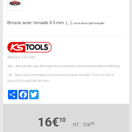
Brosse acier torsade 0.5 mm. (...)
Lire le descriptif complet
Référence : 340.0049
Tags :
#brosse
#torsade
#outillage
#consommables
#consommable
#atelier
#tallique
URL :
https://www.millmatpro.com/prod-brosse-acier-torsade-115mm-m14x2-0-
o5jazOj3HUzkg92N9J44.html
Partager
Facebook
Twitter
16€
10
42
HT : 13€