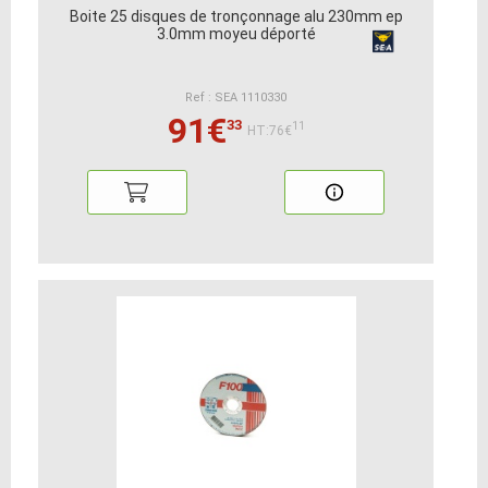
Boite 25 disques de tronçonnage alu 230mm ep
3.0mm moyeu déporté
Ref : SEA 1110330
91€
33
11
HT:76€