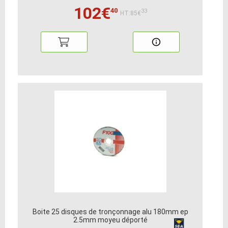
102€
40
33
HT:85€
Boite 25 disques de tronçonnage alu 180mm ep
2.5mm moyeu déporté