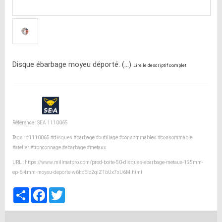
Disque ébarbage moyeu déporté. (...)
Lire le descriptif complet
Référence : SEA 1110065
Tags :
#1110065
#disques
#barbage
#outillage
#consommables
#consommable
#atelier
#tronconnage
#ebarbage
#metaux
URL :
https://www.millmatpro.com/prod-boite-50-disques-ebarbage-metaux-125mm-
ep-6-4mm-moyeu-deporte-w6hoElo2qiZ1bUx7xU6M.html
Partager
Facebook
Twitter