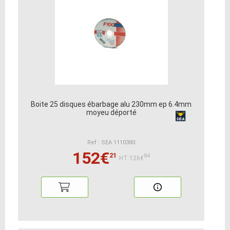
Boite 25 disques ébarbage alu 230mm ep 6.4mm
moyeu déporté
Ref : SEA 1110380
152€
21
84
HT:126€