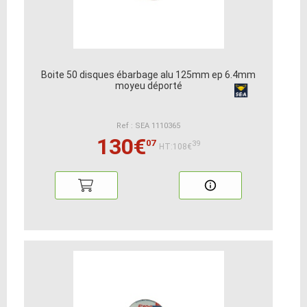
Boite 50 disques ébarbage alu 125mm ep 6.4mm
moyeu déporté
Ref : SEA 1110365
130€
07
39
HT:108€