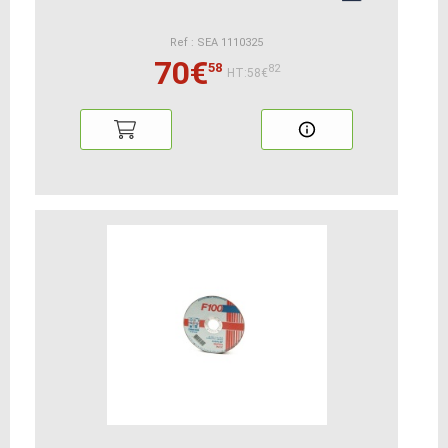
Ref : SEA 1110325
70€
58
82
HT:58€