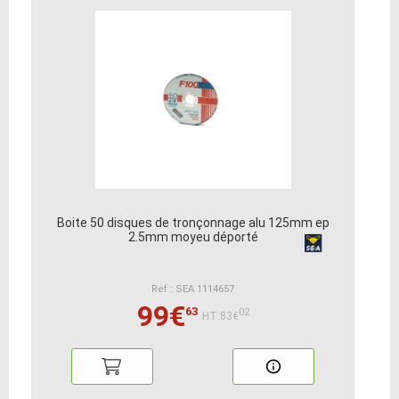
Boite 50 disques de tronçonnage alu 125mm ep
2.5mm moyeu déporté
Ref : SEA 1114657
99€
63
02
HT:83€