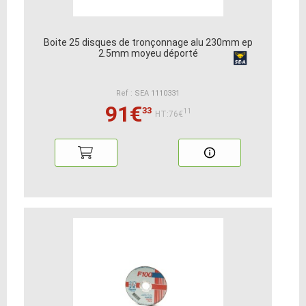
Boite 25 disques de tronçonnage alu 230mm ep
2.5mm moyeu déporté
Ref : SEA 1110331
91€
33
11
HT:76€