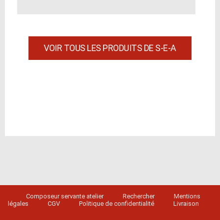
VOIR TOUS LES PRODUITS DE S-E-A
Composeur servante atelier
Rechercher
Mentions
légales
CGV
Politique de confidentialité
Livraison