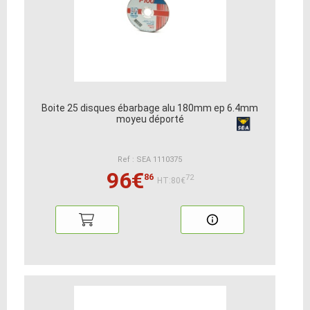
Boite 25 disques ébarbage alu 180mm ep 6.4mm
moyeu déporté
Ref : SEA 1110375
96€
86
72
HT:80€