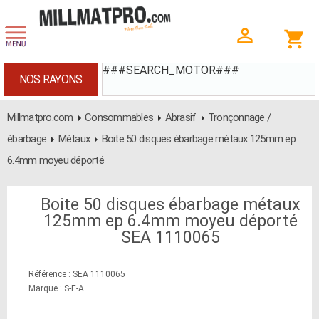
###SEARCH_MOTOR###
NOS RAYONS
Millmatpro.com
Consommables
Abrasif
Tronçonnage /
ébarbage
Métaux
Boite 50 disques ébarbage métaux 125mm ep
6.4mm moyeu déporté
Boite 50 disques ébarbage métaux
125mm ep 6.4mm moyeu déporté
SEA 1110065
Référence : SEA 1110065
Marque : S-E-A