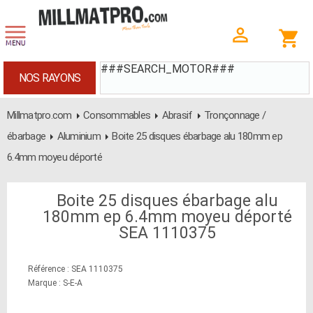
###SEARCH_MOTOR###
NOS RAYONS
Millmatpro.com
Consommables
Abrasif
Tronçonnage /
ébarbage
Aluminium
Boite 25 disques ébarbage alu 180mm ep
6.4mm moyeu déporté
Boite 25 disques ébarbage alu
180mm ep 6.4mm moyeu déporté
SEA 1110375
Référence : SEA 1110375
Marque : S-E-A