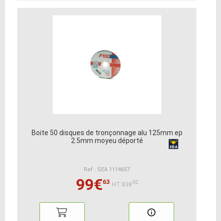
Boite 50 disques de tronçonnage alu 125mm ep
2.5mm moyeu déporté
Ref : SEA 1114657
99€
63
02
HT:83€