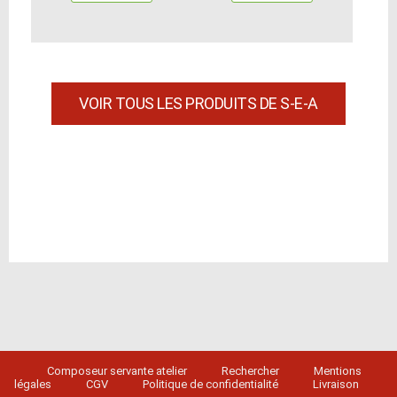
VOIR TOUS LES PRODUITS DE S-E-A
Composeur servante atelier
Rechercher
Mentions
légales
CGV
Politique de confidentialité
Livraison