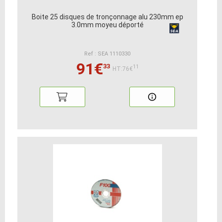
Boite 25 disques de tronçonnage alu 230mm ep
3.0mm moyeu déporté
Ref : SEA 1110330
91€
33
11
HT:76€