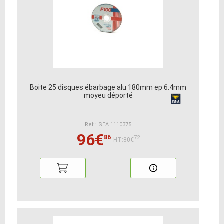
Boite 25 disques ébarbage alu 180mm ep 6.4mm
moyeu déporté
Ref : SEA 1110375
96€
86
72
HT:80€