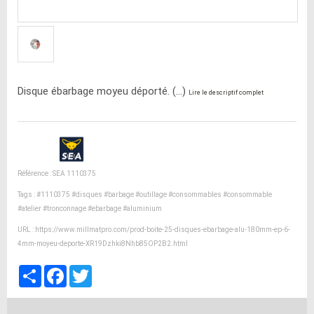
Disque ébarbage moyeu déporté. (...)
Lire le descriptif complet
Référence : SEA 1110375
Tags :
#1110375
#disques
#barbage
#outillage
#consommables
#consommable
#atelier
#tronconnage
#ebarbage
#aluminium
URL :
https://www.millmatpro.com/prod-boite-25-disques-ebarbage-alu-180mm-ep-6-
4mm-moyeu-deporte-XR19Dzhki8Nhb85OP2B2.html
Partager
Facebook
Twitter