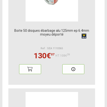
Boite 50 disques ébarbage alu 125mm ep 6.4mm
moyeu déporté
Ref : SEA 1110365
130€
07
39
HT:108€