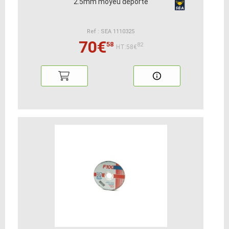
2.5mm moyeu déporté
Ref : SEA 1110325
70€
58
82
HT:58€