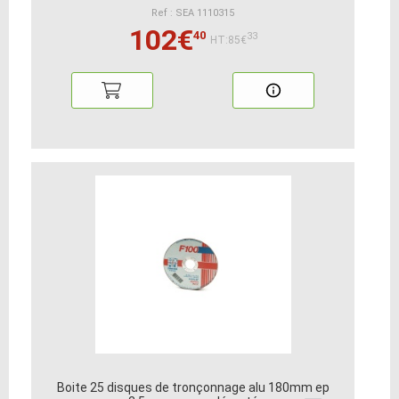
Ref : SEA 1110315
102€
40
33
HT:85€
Boite 25 disques de tronçonnage alu 180mm ep