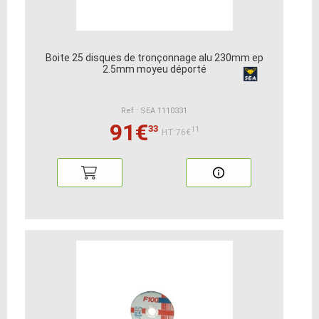
Boite 25 disques de tronçonnage alu 230mm ep
2.5mm moyeu déporté
Ref : SEA 1110331
91€
33
11
HT:76€