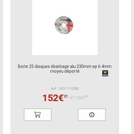
Boite 25 disques ébarbage alu 230mm ep 6.4mm
moyeu déporté
Ref : SEA 1110380
152€
21
84
HT:126€