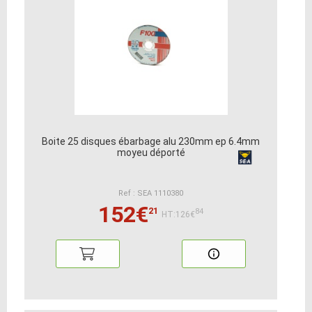
Boite 25 disques ébarbage alu 230mm ep 6.4mm
moyeu déporté
Ref : SEA 1110380
152€
21
84
HT:126€