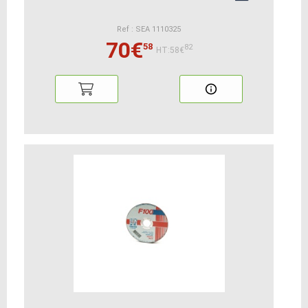
Ref : SEA 1110325
70€
58
82
HT:58€