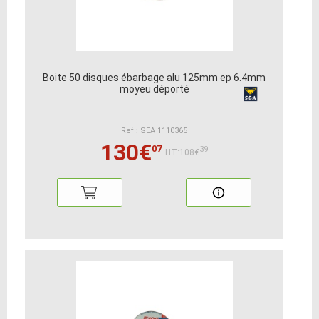
Boite 50 disques ébarbage alu 125mm ep 6.4mm
moyeu déporté
Ref : SEA 1110365
130€
07
39
HT:108€