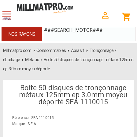
###SEARCH_MOTOR###
NOS RAYONS
Millmatpro.com
Consommables
Abrasif
Tronçonnage /
ébarbage
Métaux
Boite 50 disques de tronçonnage métaux 125mm
ep 3.0mm moyeu déporté
Boite 50 disques de tronçonnage
métaux 125mm ep 3.0mm moyeu
déporté SEA 1110015
Référence : SEA 1110015
Marque : S-E-A