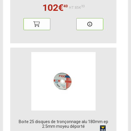
102€
40
33
HT:85€
Boite 25 disques de tronçonnage alu 180mm ep
2.5mm moyeu déporté