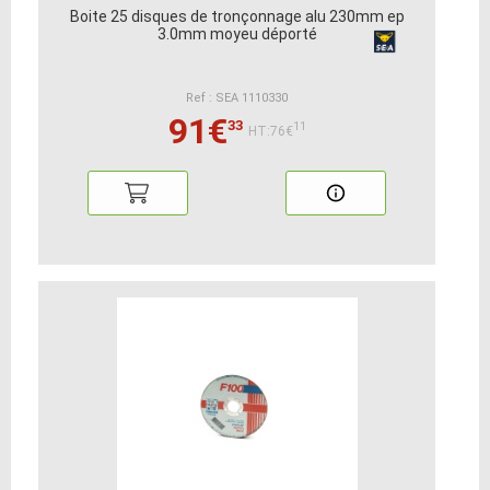
Boite 25 disques de tronçonnage alu 230mm ep
3.0mm moyeu déporté
Ref : SEA 1110330
91€
33
11
HT:76€