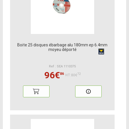
Boite 25 disques ébarbage alu 180mm ep 6.4mm
moyeu déporté
Ref : SEA 1110375
96€
86
72
HT:80€