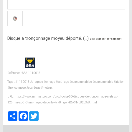
Disque a tronçonnage moyeu déporté. (...)
Lire le descriptif complet
Référence : SEA 1110015
Tags :
#1110015
#disques
#onnage
#outillage
#consommables
#consommable
#atelier
#tronconnage
#ebarbage
#metaux
URL :
https://www.millmatpro.com/prod-boite-50-disques-de-tronconnage-metaux-
125mm-ep-3-0mm-moyeu-deporte-4vk0mgwkR6X3NE82cSv8.html
Partager
Facebook
Twitter