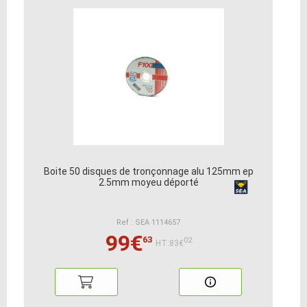
Boite 50 disques de tronçonnage alu 125mm ep
2.5mm moyeu déporté
Ref : SEA 1114657
99€
63
02
HT:83€