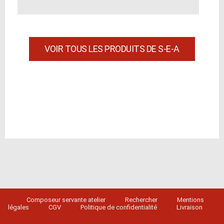
VOIR TOUS LES PRODUITS DE S-E-A
Composeur servante atelier
Rechercher
Mentions
légales
CGV
Politique de confidentialité
Livraison