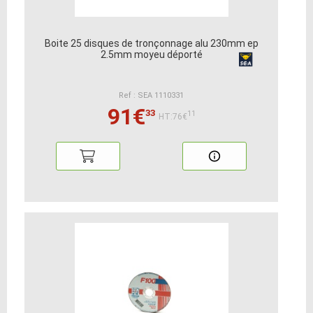
Boite 25 disques de tronçonnage alu 230mm ep
2.5mm moyeu déporté
Ref : SEA 1110331
91€
33
11
HT:76€