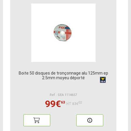
Boite 50 disques de tronçonnage alu 125mm ep
2.5mm moyeu déporté
Ref : SEA 1114657
99€
63
02
HT:83€