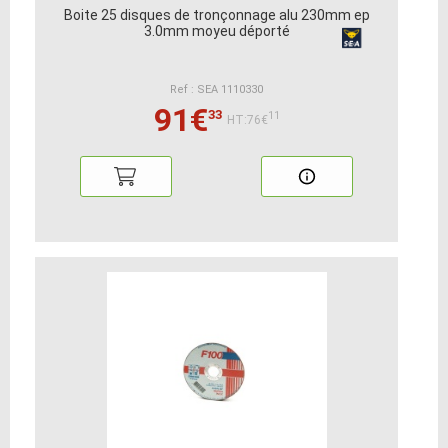
Boite 25 disques de tronçonnage alu 230mm ep
3.0mm moyeu déporté
Ref : SEA 1110330
91€
33
11
HT:76€