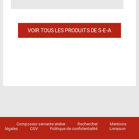
VOIR TOUS LES PRODUITS DE S-E-A
Composeur servante atelier
Rechercher
Mentions
légales
CGV
Politique de confidentialité
Livraison