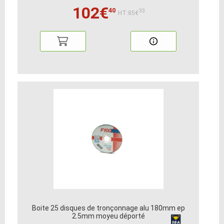
102€
40
33
HT:85€
Boite 25 disques de tronçonnage alu 180mm ep
2.5mm moyeu déporté