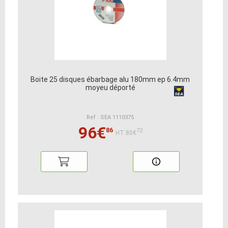
Boite 25 disques ébarbage alu 180mm ep 6.4mm
moyeu déporté
Ref : SEA 1110375
96€
86
72
HT:80€