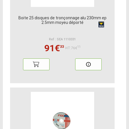
Boite 25 disques de tronçonnage alu 230mm ep
2.5mm moyeu déporté
Ref : SEA 1110331
91€
33
11
HT:76€