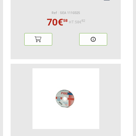
Ref : SEA 1110325
70€
58
82
HT:58€