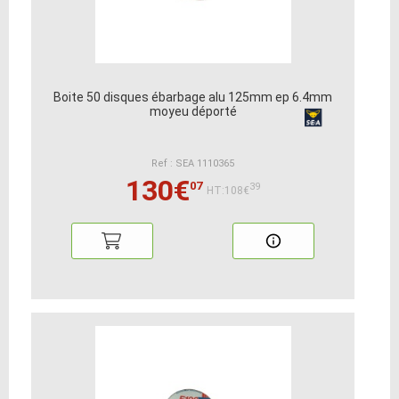
Boite 50 disques ébarbage alu 125mm ep 6.4mm
moyeu déporté
Ref : SEA 1110365
130€
07
39
HT:108€