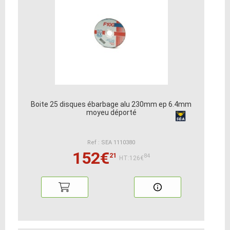
Boite 25 disques ébarbage alu 230mm ep 6.4mm
moyeu déporté
Ref : SEA 1110380
152€
21
84
HT:126€