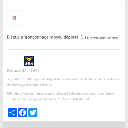
Disque a tronçonnage moyeu déporté. (...)
Lire le descriptif complet
Référence : SEA 1110010
Tags :
#1110010
#disques
#onnage
#outillage
#consommables
#consommable
#atelier
#tronconnage
#ebarbage
#metaux
URL :
https://www.millmatpro.com/prod-boite-50-disques-de-tronconnage-metaux-
115mm-ep-3mm-moyeu-deporte-fjhe7r1b3M7epbc894zd.html
Partager
Facebook
Twitter