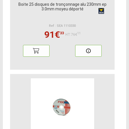
Boite 25 disques de tronçonnage alu 230mm ep
3.0mm moyeu déporté
Ref : SEA 1110330
91€
33
11
HT:76€