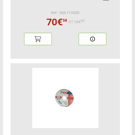
Ref : SEA 1110325
70€
58
82
HT:58€