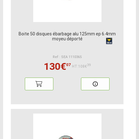
Boite 50 disques ébarbage alu 125mm ep 6.4mm
moyeu déporté
Ref : SEA 1110365
130€
07
39
HT:108€