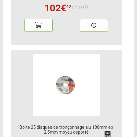
102€
40
33
HT:85€
Boite 25 disques de tronçonnage alu 180mm ep
2.5mm moyeu déporté