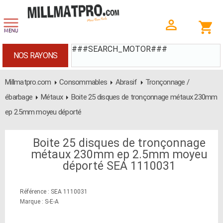
###SEARCH_MOTOR###
NOS RAYONS
Millmatpro.com
Consommables
Abrasif
Tronçonnage /
ébarbage
Métaux
Boite 25 disques de tronçonnage métaux 230mm
ep 2.5mm moyeu déporté
Boite 25 disques de tronçonnage
métaux 230mm ep 2.5mm moyeu
déporté SEA 1110031
Référence : SEA 1110031
Marque : S-E-A