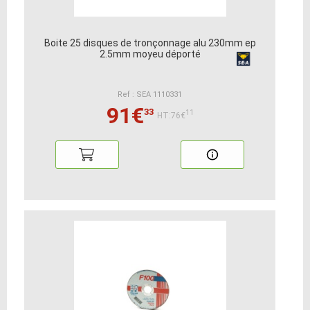
Boite 25 disques de tronçonnage alu 230mm ep
2.5mm moyeu déporté
Ref : SEA 1110331
91€
33
11
HT:76€