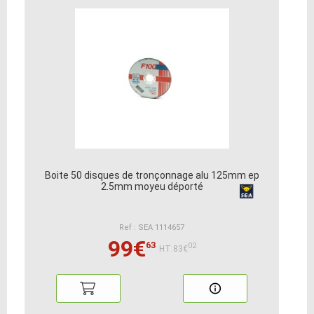
Boite 50 disques de tronçonnage alu 125mm ep
2.5mm moyeu déporté
Ref : SEA 1114657
99€
63
02
HT:83€