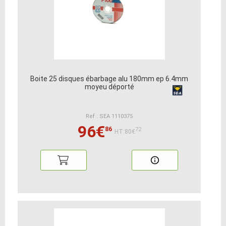
Boite 25 disques ébarbage alu 180mm ep 6.4mm
moyeu déporté
Ref : SEA 1110375
96€
86
72
HT:80€