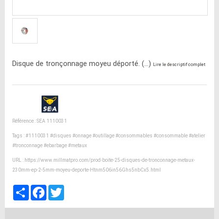
Disque de tronçonnage moyeu déporté. (...)
Lire le descriptif complet
Référence : SEA 1110031
Tags :
#1110031
#disques
#onnage
#outillage
#consommables
#consommable
#atelier
#tronconnage
#ebarbage
#metaux
URL :
https://www.millmatpro.com/prod-boite-25-disques-de-tronconnage-metaux-
230mm-ep-2-5mm-moyeu-deporte-Htnm506in56Ghs5nbCx5.html
Partager
Facebook
Twitter