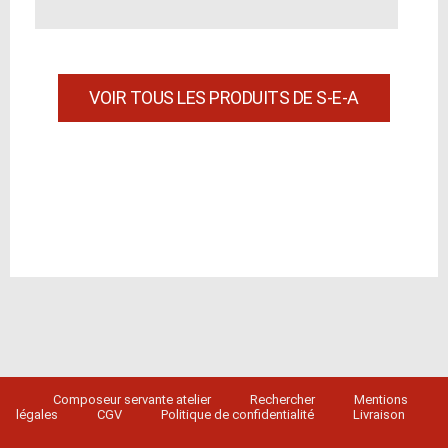
VOIR TOUS LES PRODUITS DE S-E-A
Composeur servante atelier
Rechercher
Mentions
légales
CGV
Politique de confidentialité
Livraison