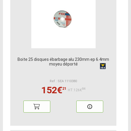
Boite 25 disques ébarbage alu 230mm ep 6.4mm
moyeu déporté
Ref : SEA 1110380
152€
21
84
HT:126€