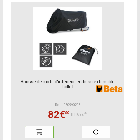
Housse de moto d'intérieur, en tissu extensible
Taille L
Ref : 030990203
82€
80
00
HT:69€