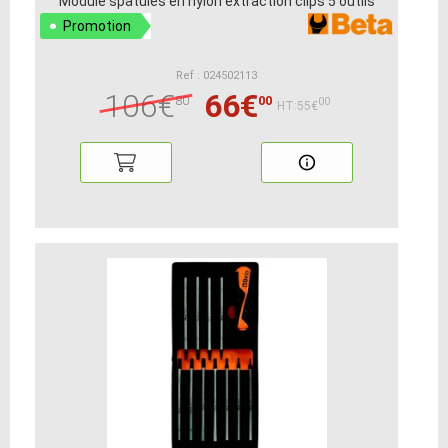
Module spatules en nylon extraction clips 5 outils
Promotion
Ref : 024502113
106€
66€
80
00
00
HT:55€