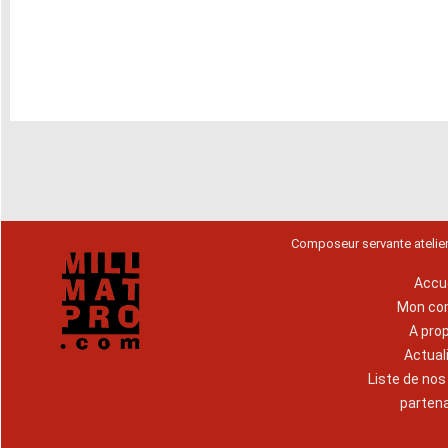
Composeur servante atelie
Accue
Mon co
A pro
Actual
Liste de no
parten