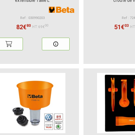
extensible Taille L
croûte de 
Ref : 030990203
Ref : 72
80
03
82€
51€
00
HT:69€
HT