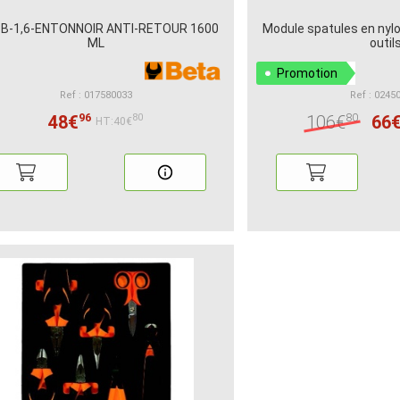
B-1,6-ENTONNOIR ANTI-RETOUR 1600
Module spatules en nylo
ML
outil
Promotion
Ref : 017580033
Ref : 0245
96
80
48€
106€
66
80
HT:40€