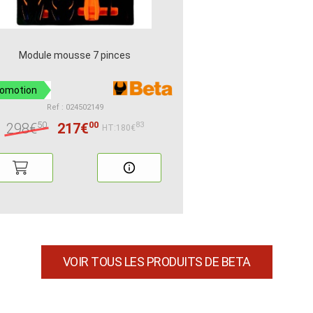
Module mousse 7 pinces
romotion
Ref : 024502149
50
00
298€
217€
83
HT:180€
VOIR TOUS LES PRODUITS DE BETA