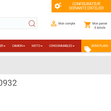
CONFIGURATEUR
SERVANTE D'ATELIER
Mon compte
Mon panier
0 Article
ER
CAMION
MOTO
CONSOMMABLES
BONS PLANS
0932