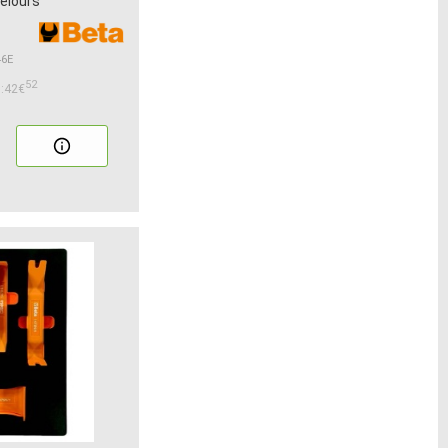
velours
46E
52
:42€