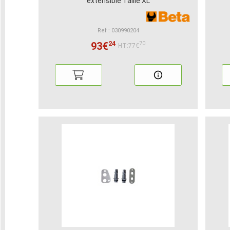
extensible Taille XL
Ref : 030990204
24
93€
70
HT:77€