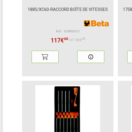
1885/XC60-RACCORD BOÎTE DE VITESSES
1758
Ref : 018850151
60
117€
00
HT:98€