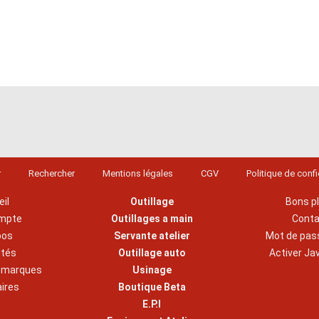
r
Rechercher
Mentions légales
CGV
Politique de confi
il
Outillage
Bons p
mpte
Outillages a main
Cont
pos
Servante atelier
Mot de pas
ités
Outillage auto
Activer Ja
s marques
Usinage
aires
Boutique Beta
E.P.I