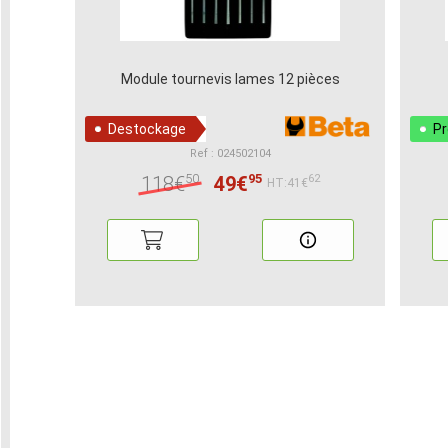
Module tournevis lames 12 pièces
Destockage
P
Ref : 024502104
50
95
118€
49€
62
HT:41€