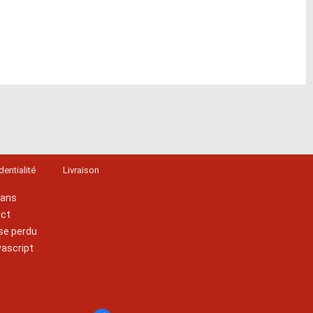
dentialité
Livraison
lans
act
se perdu
vascript