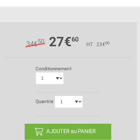
27€
60
50
34€
00
HT : 23€
Conditionnement
Quantité
AJOUTER au PANIER