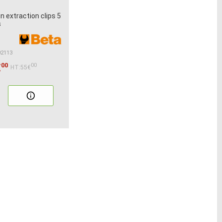
n extraction clips 5
s
02113
00
€
00
HT:55€