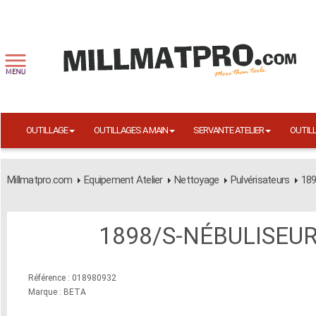
OUTILLAGE
OUTILLAGES A MAIN
SERVANTE ATELIER
OUTIL
Millmatpro.com
Equipement Atelier
Nettoyage
Pulvérisateurs
189
1898/S-NÉBULISEUR
Référence : 018980932
Marque : BETA