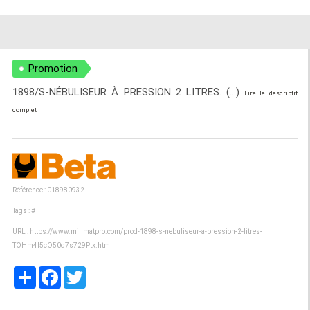
Promotion
1898/S-NÉBULISEUR À PRESSION 2 LITRES. (...)
Lire le descriptif
complet
Référence : 018980932
Tags :
#
URL :
https://www.millmatpro.com/prod-1898-s-nebuliseur-a-pression-2-litres-
TOHm4I5cO50q7s729Ptx.html
Partager
Facebook
Twitter