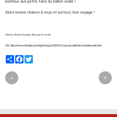
bonheur aux petits fans du ballon ovale !
Alors bonne chance à tous et surtout, bon voyage !
#ballon #ovale #voyage #équipe #irlande
URL : https://www.millmatpro.com/blog-fmhpgCQ5X5FXrG2-pour-les-petits-fans-du-ballon-ovale.html
Partager
Facebook
Twitter
<
>