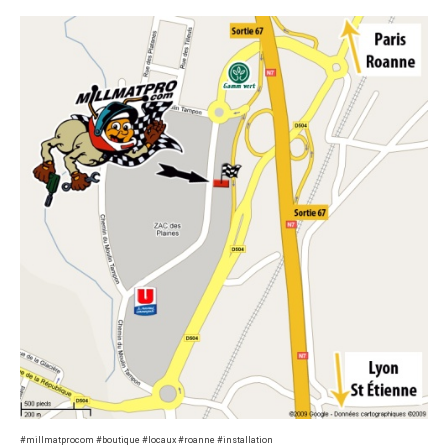
#millmatprocom #boutique #locaux #roanne #installation