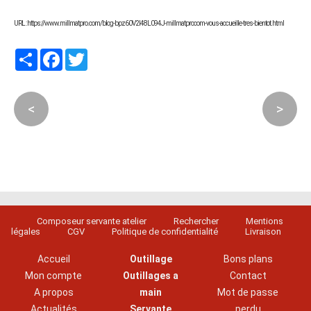
URL : https://www.millmatpro.com/blog-bpz60V2l48L094J-millmatprocom-vous-accueille-tres-bientot.html
Partager
Facebook
Twitter
<
>
Composeur servante atelier
Rechercher
Mentions
légales
CGV
Politique de confidentialité
Livraison
Accueil
Outillage
Bons plans
Mon compte
Outillages a
Contact
A propos
main
Mot de passe
Actualités
Servante
perdu