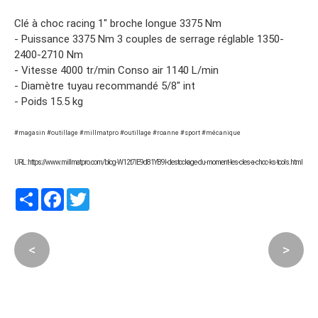
Clé à choc racing 1″ broche longue 3375 Nm
- Puissance 3375 Nm 3 couples de serrage réglable 1350-
2400-2710 Nm
- Vitesse 4000 tr/min Conso air 1140 L/min
- Diamètre tuyau recommandé 5/8″ int
- Poids 15.5 kg
#magasin #outillage #millmatpro #outillage #roanne #sport #mécanique
URL : https://www.millmatpro.com/blog-W12t7lE9d81YB9l-destockage-du-moment-les-cles-a-choc-ks-tools.html
Partager
Facebook
Twitter
<
>