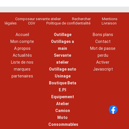
Composeur servante atelier
Rechercher
Mentions
légales
CGV
Politique de confidentialité
Livraison
Accueil
Outillage
Bons plans
Mon compte
Outillages a
Contact
A propos
main
Mot de passe
Actualités
Servante
perdu
Liste de nos
atelier
Activer
marques
Outillage auto
Javascript
partenaires
Usinage
Boutique Beta
E.P.I
Equipement
Atelier
Camion
Moto
Consommables