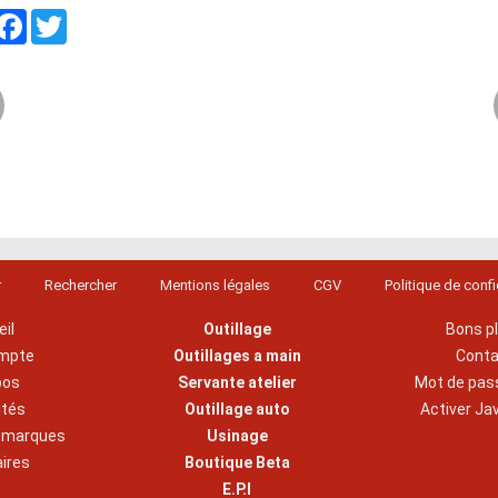
artager
Facebook
Twitter
r
Rechercher
Mentions légales
CGV
Politique de confi
il
Outillage
Bons p
mpte
Outillages a main
Cont
pos
Servante atelier
Mot de pas
ités
Outillage auto
Activer Ja
s marques
Usinage
aires
Boutique Beta
E.P.I