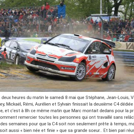
à deux heures du matin le samedi 8 mai que Stéphane, Jean-Louis, V
y, Mickaël, Rémi, Aurélien et Sylvain finissait la deuxième C4 dédié
le, et c’est à 8h ce même matin que Marc montait dedans pour la p
omment remercier toutes les personnes qui ont travaillé sans relâ
 des semaines pour que la C4 soit non seulement prête à temps, m
 soit aussi « bien née et finie » que sa grande soeur… Et bien pari réus