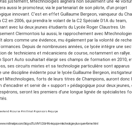
yras justement, Mtechnologies alignera non seulement une 4e voitur
ra aussi le promoteur, via le partenariat de son pilote, d’un projet
gique innovant. C’est en effet Guillaume Bergeon, vainqueur du Cha
n C2 en 2006, qui prendra le volant de la C2 Spéciale D1A du team,
nt avec lui deux jeunes étudiants du Lycée Roger Claustres. Un
ssement Clermontois lui aussi, le rapprochement avec Mtechnologie
ît alors comme une évidence, mu également par la volonté de rech
formances. Depuis de nombreuses années, ce lycée intègre une sec
ion de techniciens et mécaniciens de course, notamment en rallye. 
n Sport Auto souhaitait élargir ses champs de formation en 2010, et
oss, ses circuits mixtes et sa technologie particulière sont apparus
une discipline évidente pour le lycée.Guillaume Bergeon, instigateur
, et Mtechnologies, forts de leurs titres de Champions, auront donc 
n d’encadrer et servir de « support » pédagogique pour deux jeunes, 
’espérons, seront les premiers d’une longue lignée de spécialistes f
tés.
weekend #course #millmat #sponsors #equipe
://www.millmatpro.com/blog-cdTczVhFU2ibHKn-lequipe-mtechnologie-plus-quen-forme.html