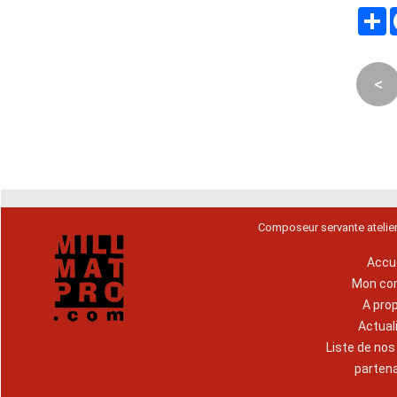
P
<
Composeur servante atelie
Accue
Mon co
A pro
Actual
Liste de no
parten