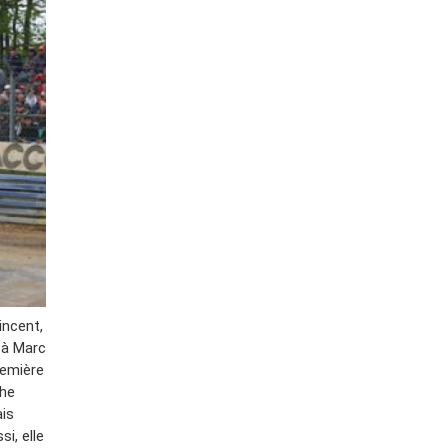
incent,
e à Marc
remière
che
ais
si, elle