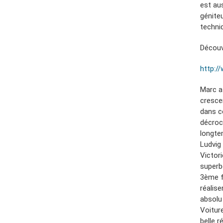
est au
génite
techni
Découv
http:/
Marc a 
cresce
dans c
décroch
longte
Ludvig
Victori
superb
3ème f
réalise
absolu
Voitur
belle 