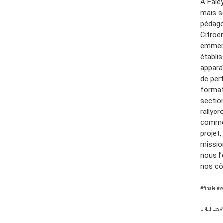
A Fale
mais se
pédago
Citroë
emmena
établi
appara
de per
format
sectio
rallycr
comme 
projet
missio
nous l
nos cô
#finale #
URL : https