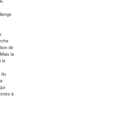
e,
llenge
s
erche
tion de
Mais la
 le
 du
la
qui
ormés à