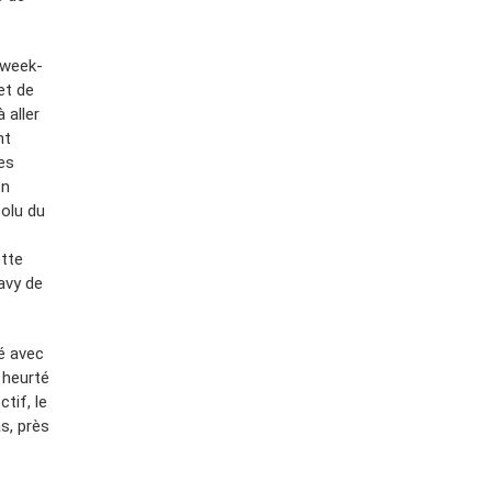
 week-
 et de
 aller
nt
es
en
solu du
ette
avy de
é avec
 heurté
tif, le
s, près