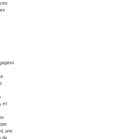
 ces
ses
ngagées
ra
c
a
, et
ps
ope.
nd, une
s de