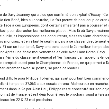
…
re de Davy Jeanney, qui a plus que confirmé son exploit d’Essay ! Ce
 n’a rien lâché, bien au contraire, il a fait preuve de beaucoup de cran
té face à ces Européens, dont certains n’hésitent pas à pousser et à
tact pour décrocher les meilleures places…Mais là où Davy a vraime
e public, et impressionné ses concurrents, c’est en allant chercher l
urs mondiaux, et en étant le seul Français à se classer directement 
 A. Et sur un tour lancé, Davy empoche aussi le 2e meilleur temps ab
nd.Après une finale mouvementée et virile avec Liam Doran, Davy
era 4ème du classement général et 1er français car rappelons-le, c
 comptait aussi pour le Championnat de France, ce qui permet à D
ter largement avec 40 points, sa place de leader !
nd difficile pour Philippe Tollemer, qui avait pourtant bien commenc
ellent temps de 37,063 s aux essais chrono. Malheureux en manche,
ent dans la 2e par Alain Heu, Philippe reste concentré sur son objec
onnat de France, et est déjà tourné vers le prochain round à Faleyra
deaux, les 22 & 23 mai prochains.