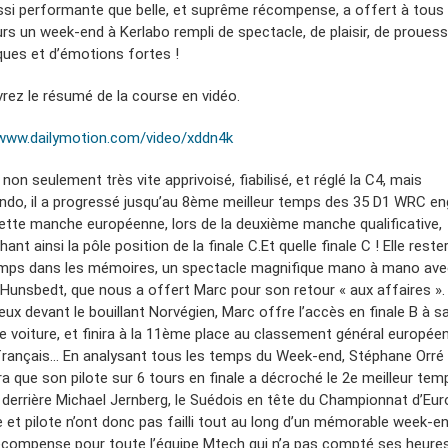
ssi performante que belle, et suprême récompense, a offert à tous
urs un week-end à Kerlabo rempli de spectacle, de plaisir, de proues
ques et d’émotions fortes !
rez le résumé de la course en vidéo.
/www.dailymotion.com/video/xddn4k
non seulement très vite apprivoisé, fiabilisé, et réglé la C4, mais
ndo, il a progressé jusqu’au 8ème meilleur temps des 35 D1 WRC e
ette manche européenne, lors de la deuxième manche qualificative,
ant ainsi la pôle position de la finale C.Et quelle finale C ! Elle reste
mps dans les mémoires, un spectacle magnifique mano à mano ave
 Hunsbedt, que nous a offert Marc pour son retour « aux affaires ».
eux devant le bouillant Norvégien, Marc offre l’accès en finale B à s
e voiture, et finira à la 11ème place au classement général européen
rançais… En analysant tous les temps du Week-end, Stéphane Orré
ra que son pilote sur 6 tours en finale a décroché le 2e meilleur tem
 derrière Michael Jernberg, le Suédois en tête du Championnat d’Eur
e et pilote n’ont donc pas failli tout au long d’un mémorable week-e
récompense pour toute l’équipe Mtech qui n’a pas compté ses heure