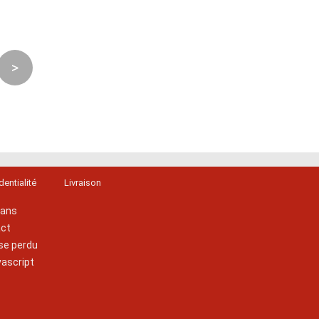
>
dentialité
Livraison
lans
act
se perdu
vascript