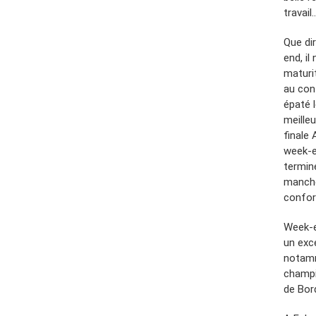
travail
Que di
end, il
maturi
au con
épaté l
meille
finale
week-e
termin
manche
confor
Week-e
un exc
notamm
champi
de Bor