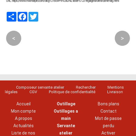
URL : https://www.millmatpro.com/blog-O78l5fPHrV2kDNL-laser-5723-reglage-arbre-a-came-vag.html
Partager
Facebook
Twitter
<
>
Composeur servante atelier
Rechercher
Mentions
légales
CGV
Politique de confidentialité
Livraison
Accueil
Outillage
Bons plans
Mon compte
Outillages a
Contact
A propos
main
Mot de passe
Actualités
Servante
perdu
Liste de nos
atelier
Activer