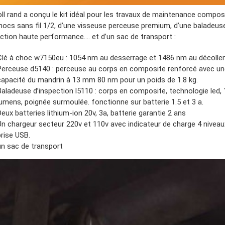
oll rand a conçu le kit idéal pour les travaux de maintenance compos
chocs sans fil 1/2, d’une visseuse perceuse premium, d’une baladeus
ection haute performance…. et d’un sac de transport :
Clé à choc w7150eu : 1054 nm au desserrage et 1486 nm au décolle
Perceuse d5140 : perceuse au corps en composite renforcé avec un
capacité du mandrin à 13 mm 80 nm pour un poids de 1.8 kg.
Baladeuse d’inspection l5110 : corps en composite, technologie led,
lumens, poignée surmoulée. fonctionne sur batterie 1.5 et 3 a.
Deux batteries lithium-ion 20v, 3a, batterie garantie 2 ans
Un chargeur secteur 220v et 110v avec indicateur de charge 4 niveau
prise USB.
un sac de transport