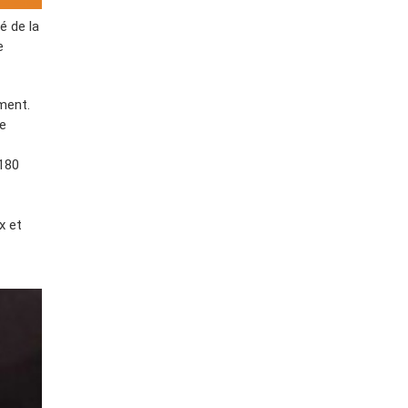
é de la
e
ment.
e
 180
x et