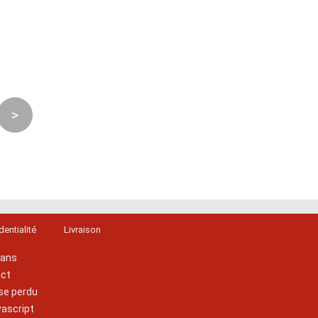
>
dentialité
Livraison
lans
act
se perdu
vascript