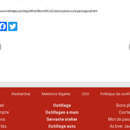
://www.millmatpro.com/blog-M49u3RKmm993s0C-enorme-promo-sur-le-pack-ingersoll.html
artager
Facebook
Twitter
r
Rechercher
Mentions légales
CGV
Politique de confi
il
Outillage
Bons p
mpte
Outillages a main
Cont
pos
Servante atelier
Mot de pas
ités
Outillage auto
Activer Ja