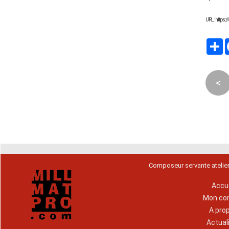
URL : https
P
<
Composeur servante atelie
Accue
Mon co
A pro
Actual