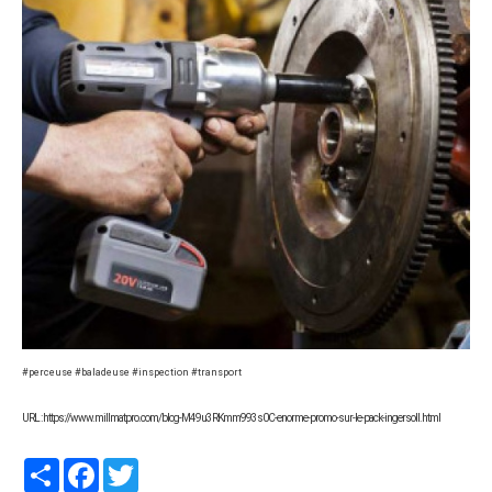
#perceuse #baladeuse #inspection #transport
URL : https://www.millmatpro.com/blog-M49u3RKmm993s0C-enorme-promo-sur-le-pack-ingersoll.html
Partager
Facebook
Twitter