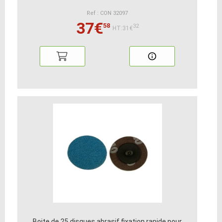
Ref : CON 32097
37€
58
32
HT:31€
Boite de 25 disques abrasif fixation rapide pour