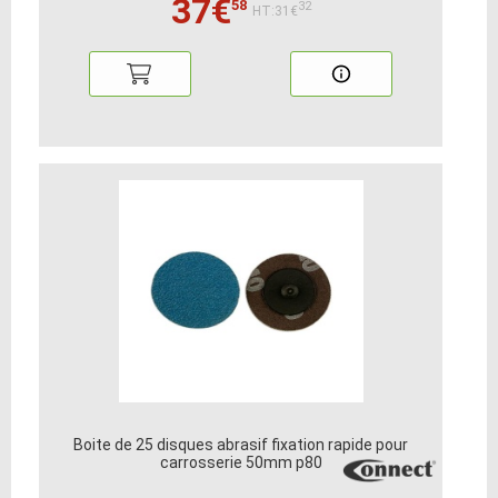
37€
58
32
HT:31€
Boite de 25 disques abrasif fixation rapide pour
carrosserie 50mm p80