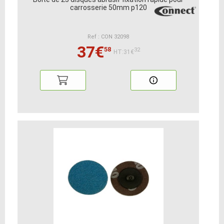
carrosserie 50mm p120
Ref : CON 32098
37€
58
32
HT:31€