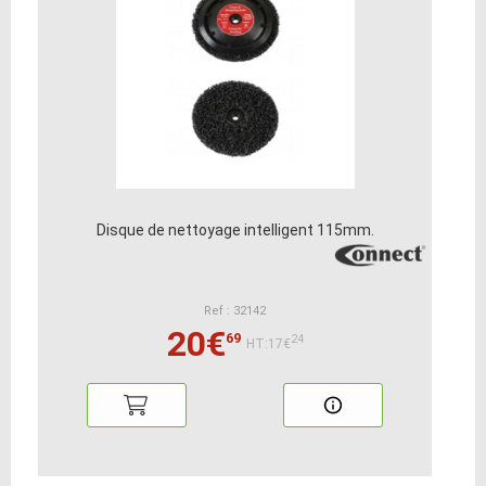
Disque de nettoyage intelligent 115mm.
Ref : 32142
20€
69
24
HT:17€