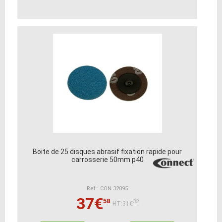
Boite de 25 disques abrasif fixation rapide pour
carrosserie 50mm p40
Ref : CON 32095
37€
58
32
HT:31€