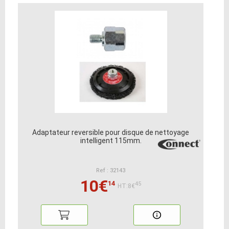
Adaptateur reversible pour disque de nettoyage
intelligent 115mm.
Ref : 32143
10€
14
45
HT:8€