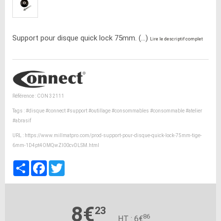
Support pour disque quick lock 75mm. (...)
Lire le descriptif complet
Référence : CON 32111
Tags :
#disque
#connect
#support
#outillage
#consommables
#consommable
#atelier
#abrasif
URL :
https://www.millmatpro.com/prod-support-pour-disque-quick-lock-75mm-tige-
6mm-1D4pt4OMQwZI00cvDLSM.html
Partager
Facebook
Twitter
8€
23
86
HT : 6€