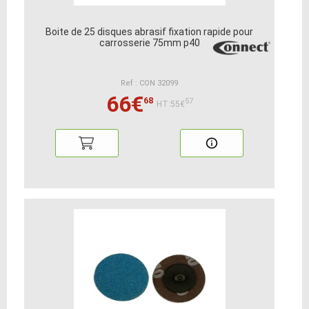
Boite de 25 disques abrasif fixation rapide pour
carrosserie 75mm p40
Ref : CON 32099
66€
68
57
HT:55€