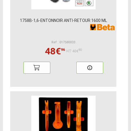
1758B-1,6-ENTONNOIR ANTI-RETOUR 1600 ML
Ref : 017580033
48€
96
80
HT:40€