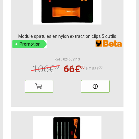
Module spatules en nylon extraction clips 5 outils
Promotion
Ref : 024502113
106€
66€
80
00
00
HT:55€