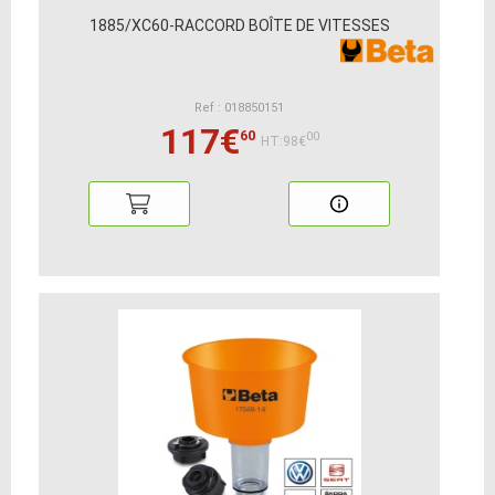
1885/XC60-RACCORD BOÎTE DE VITESSES
Ref : 018850151
117€
60
00
HT:98€