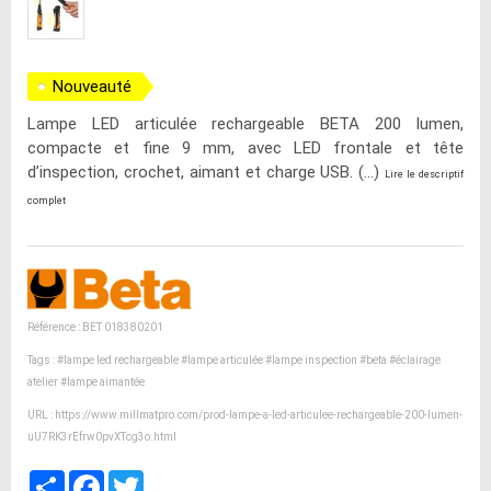
Nouveauté
Lampe LED articulée rechargeable BETA 200 lumen,
compacte et fine 9 mm, avec LED frontale et tête
d’inspection, crochet, aimant et charge USB. (...)
Lire le descriptif
complet
Référence : BET 018380201
Tags :
#lampe led rechargeable
#lampe articulée
#lampe inspection
#beta
#éclairage
atelier
#lampe aimantée
URL :
https://www.millmatpro.com/prod-lampe-a-led-articulee-rechargeable-200-lumen-
uU7RK3rEfrw0pvXTcg3o.html
Partager
Facebook
Twitter