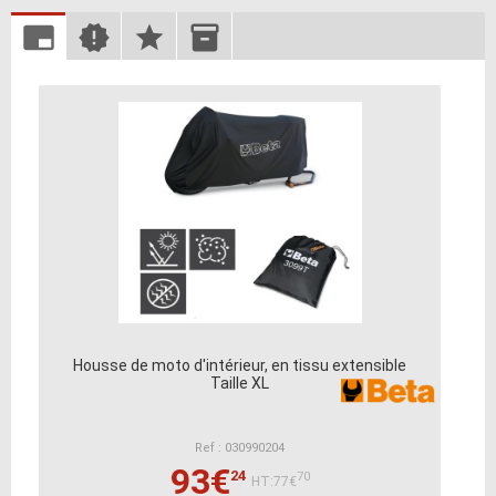
Housse de moto d'intérieur, en tissu extensible
Taille XL
Ref : 030990204
93€
24
70
HT:77€