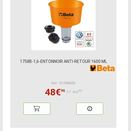
1758B-1,6-ENTONNOIR ANTI-RETOUR 1600 ML
Ref : 017580033
48€
96
80
HT:40€