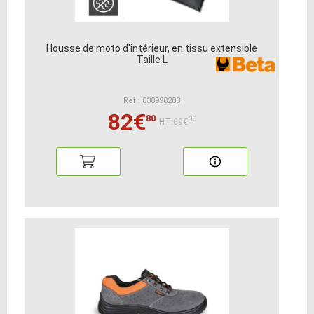
Housse de moto d'intérieur, en tissu extensible
Taille L
Ref : 030990203
82€
80
00
HT:69€