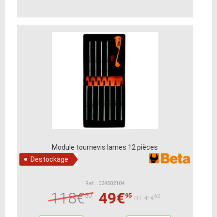
Module tournevis lames 12 pièces
Destockage
Ref : 024502104
118€
49€
50
95
62
HT:41€