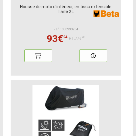
Housse de moto d'intérieur, en tissu extensible
Taille XL
Ref : 030990204
93€
24
70
HT:77€