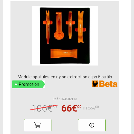
Module spatules en nylon extraction clips 5 outils
Promotion
Ref : 024502113
106€
66€
80
00
00
HT:55€