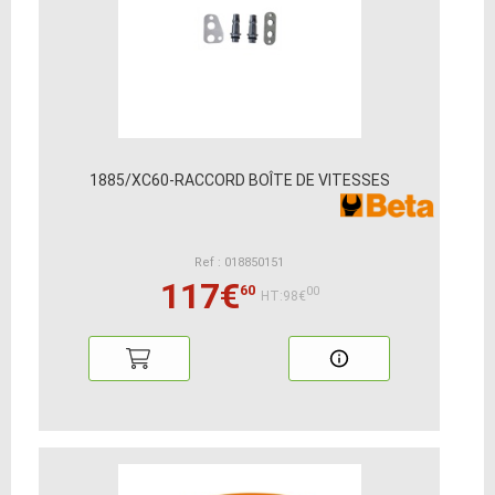
1885/XC60-RACCORD BOÎTE DE VITESSES
Ref : 018850151
117€
60
00
HT:98€