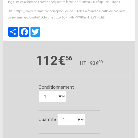
Tags :
#clés à fourche
#patte de coq
#carré femelle 3/8
#beta 910cf
#jeu de 10 clés
URL :
https://www.millmatpro.com/prod-jeu-de-10-cles-a-fourche-a-patte-de-coq-avec-
carre-femelle-3-8-art-910cf-sur-support-q7m4N79WtCiyl4TEV3n0.html
Partager
Facebook
Twitter
112€
56
80
HT : 93€
Conditionnement
Quantité