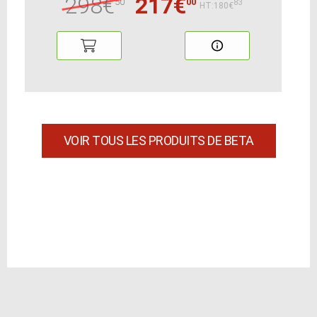
298€
217€
50
00
83
HT:180€
VOIR TOUS LES PRODUITS DE BETA