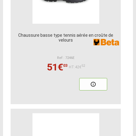
Chaussure basse type tennis aérée en croûte de
velours
Ref : 7246E
51€
03
52
HT:42€