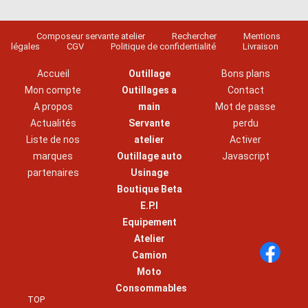
Composeur servante atelier
Rechercher
Mentions
légales
CGV
Politique de confidentialité
Livraison
Accueil
Outillage
Bons plans
Mon compte
Outillages a
Contact
A propos
main
Mot de passe
Actualités
Servante
perdu
Liste de nos
atelier
Activer
marques
Outillage auto
Javascript
partenaires
Usinage
Boutique Beta
E.P.I
Equipement
Atelier
Camion
Moto
Consommables
TOP