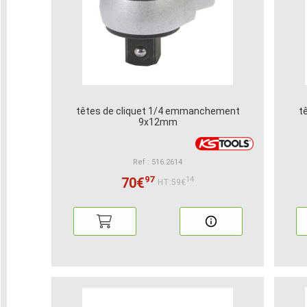
têtes de cliquet 1/4 emmanchement
t
9x12mm
Ref : 516.2614
97
70€
14
HT:59€