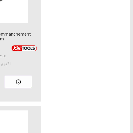
/8 emmanchement
mm
2638
71
:61€