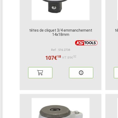
têtes de cliquet 3/4 emmanchement
t
14x18mm
Ref : 516.2734
18
107€
32
HT:89€