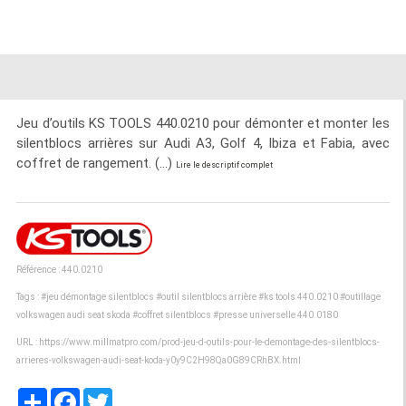
Jeu d’outils KS TOOLS 440.0210 pour démonter et monter les
silentblocs arrières sur Audi A3, Golf 4, Ibiza et Fabia, avec
coffret de rangement. (...)
Lire le descriptif complet
Référence : 440.0210
Tags :
#jeu démontage silentblocs
#outil silentblocs arrière
#ks tools 440.0210
#outillage
volkswagen audi seat skoda
#coffret silentblocs
#presse universelle 440.0180
URL :
https://www.millmatpro.com/prod-jeu-d-outils-pour-le-demontage-des-silentblocs-
arrieres-volkswagen-audi-seat-koda-y0y9C2H98Qa0G89CRhBX.html
Partager
Facebook
Twitter