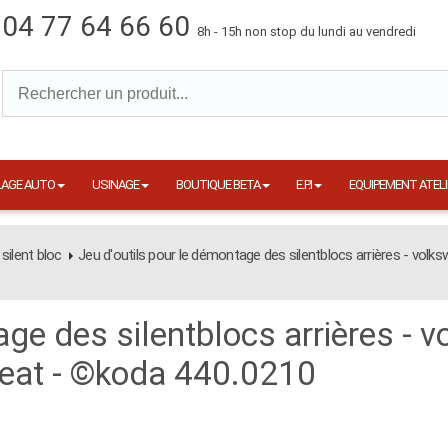
04 77 64 66 60
8h - 15h non stop du lundi au vendredi
LAGE AUTO
USINAGE
BOUTIQUE BETA
E.P.I
EQUIPEMENT ATELI
 silent bloc
Jeu d'outils pour le démontage des silentblocs arrières - volk
age des silentblocs arrières - 
seat - ©koda 440.0210