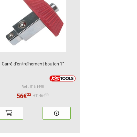
Carré d'entraînement bouton 1"
Ref : 516.1498
22
56€
85
HT:46€