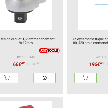
êtes de cliquet 1/2 emmanchement
Clé dynamométrique er
9x12mm
80-420 nm à emman
Ref : 516.2612
Ref : 516.
42
43
66€
196€
35
HT:55€
HT