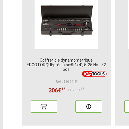
Coffret clé dynamométrique
ERGOTORQUEprécision® 1/4'', 5-25 Nm, 32
pcs
Ref : 516.1415
16
306€
13
HT:255€