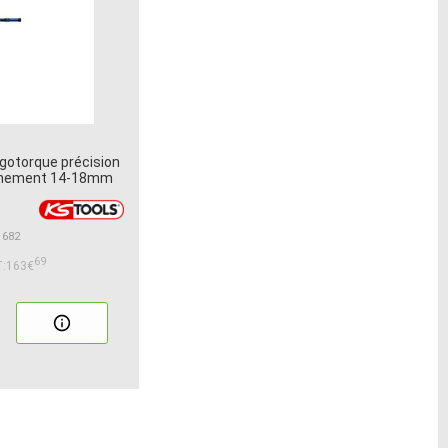
gotorque précision
chement 14-18mm
1682
69
:163€