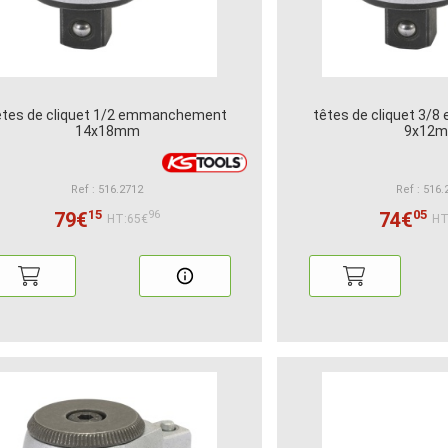
êtes de cliquet 1/2 emmanchement
têtes de cliquet 3
14x18mm
9x12
Ref : 516.2712
Ref : 516.
15
05
79€
74€
96
HT:65€
HT