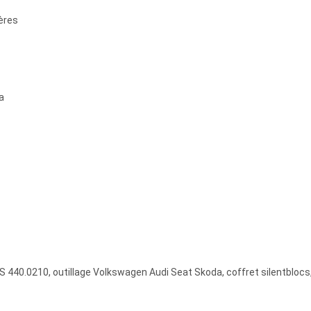
ières
a
LS 440.0210, outillage Volkswagen Audi Seat Skoda, coffret silentblocs