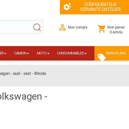
CONFIGURATEUR
SERVANTE D'ATELIER
Mon compte
Mon panier
0 Article
ER
CAMION
MOTO
CONSOMMABLES
BONS PLANS
swagen - audi - seat - ©koda
volkswagen -