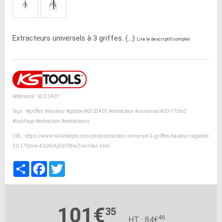
Extracteurs universels à 3 griffes. (...)
Lire le descriptif complet
Référence : 630.3401
Tags :
#griffes
#hauteur
#glable
#6303401
#extracteur
#universel
#20-170m2
#outillage
#extraction
#extracteurs
URL :
https://www.millmatpro.com/prod-extracteur-universel-3-griffes-hauteur-reglable-
20-170mm-42oX5AjEmTl8wZrwU0an.html
Partager
Facebook
Twitter
101€
35
46
HT : 84€