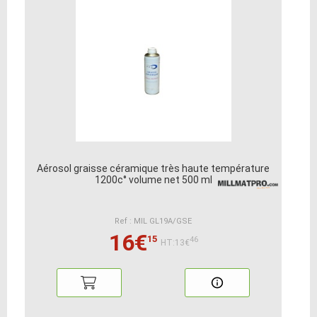
Aérosol graisse céramique très haute température
1200c° volume net 500 ml
Ref : MIL GL19A/GSE
16€
15
46
HT:13€