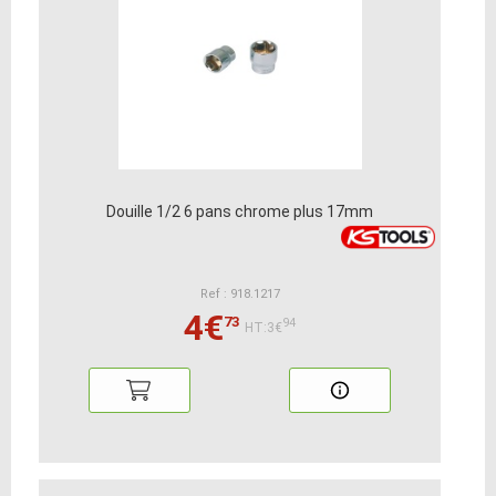
Douille 1/2 6 pans chrome plus 17mm
Ref : 918.1217
4€
73
94
HT:3€