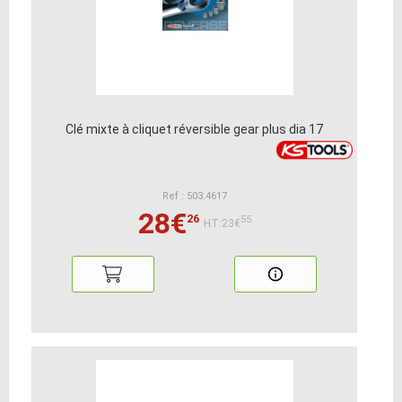
Clé mixte à cliquet réversible gear plus dia 17
Ref : 503.4617
28€
26
55
HT:23€