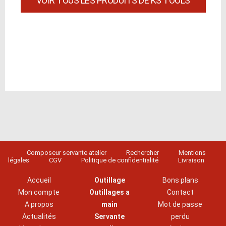
VOIR TOUS LES PRODUITS DE KS TOOLS
Composeur servante atelier
Rechercher
Mentions
légales
CGV
Politique de confidentialité
Livraison
Accueil
Outillage
Bons plans
Mon compte
Outillages a
Contact
A propos
main
Mot de passe
Actualités
Servante
perdu