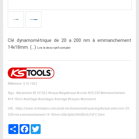
Clé dynamométrique de 20 a 200 nm à emmanchement
14x18mm. (...)
Lire le descriptif complet
Référence : 516.1652
Tags :
#dynamom
#5161652
#trique
#ergotorque
#cision
#20-200
#emmanchement
#14-18m2
#outillage
#outillages
#serrage
#triques
#emmanch
URL :
https://www.millmatpro.com/prod-cle-dynamometrique-ergotorque-precision-20-
200-nm-a-emmanchement-14-18mm-cSXc0p6c5WxBEc4zTxFC.html
Partager
Facebook
Twitter