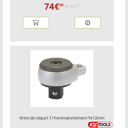
74€
05
71
HT:61€
têtes de cliquet 1/4 emmanchement 9x12mm