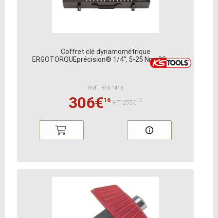
Coffret clé dynamométrique
ERGOTORQUEprécision® 1/4'', 5-25 Nm, 32 pcs
Ref : 516.1415
306€
16
13
HT:255€