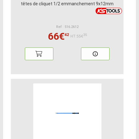
têtes de cliquet 1/2 emmanchement 9x12mm
Ref : 516.2612
66€
42
35
HT:55€