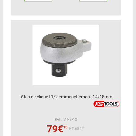
têtes de cliquet 1/2 emmanchement 14x18mm
Ref : 516.2712
79€
15
96
HT:65€