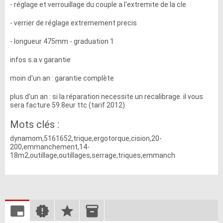
- réglage et verrouillage du couple a l'extremite de la cle
- verrier de réglage extremement precis
- longueur 475mm - graduation 1
infos s.a.v garantie
moin d'un an : garantie complète
plus d'un an : si la réparation necessite un recalibrage. il vous
sera facture 59.8eur ttc (tarif 2012)
Mots clés :
dynamom,5161652,trique,ergotorque,cision,20-
200,emmanchement,14-
18m2,outillage,outillages,serrage,triques,emmanch