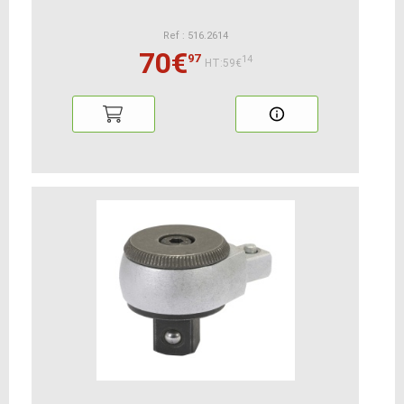
Ref : 516.2614
70€
97
14
HT:59€