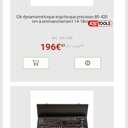
Clé dynamométrique ergotorque précision 80-420
nm à emmanchement 14-18mm
Ref : 516.1682
196€
43
69
HT:163€