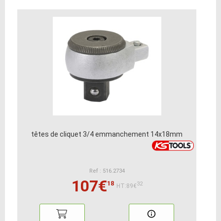
têtes de cliquet 3/4 emmanchement 14x18mm
Ref : 516.2734
107€
18
32
HT:89€