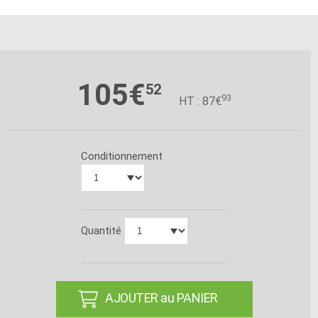
105€
52
93
HT : 87€
Conditionnement
Quantité
AJOUTER au PANIER