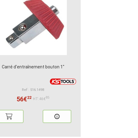
Carré d'entraînement bouton 1"
Ref : 516.1498
22
56€
85
HT:46€