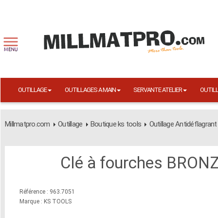
OUTILLAGE
OUTILLAGES A MAIN
SERVANTE ATELIER
OUTIL
Millmatpro.com
Outillage
Boutique ks tools
Outillage Antidéflagrant
Clé à fourches BRO
Référence : 963.7051
Marque : KS TOOLS