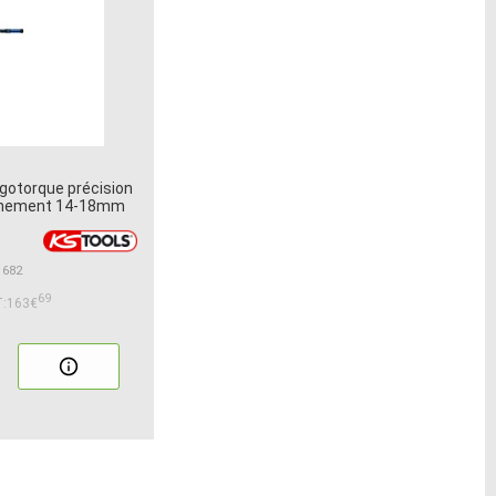
gotorque précision
chement 14-18mm
1682
69
:163€