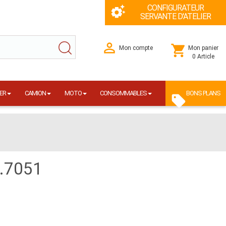
CONFIGURATEUR
SERVANTE D'ATELIER
Mon compte
Mon panier
0 Article
ER
CAMION
MOTO
CONSOMMABLES
BONS PLANS
.7051