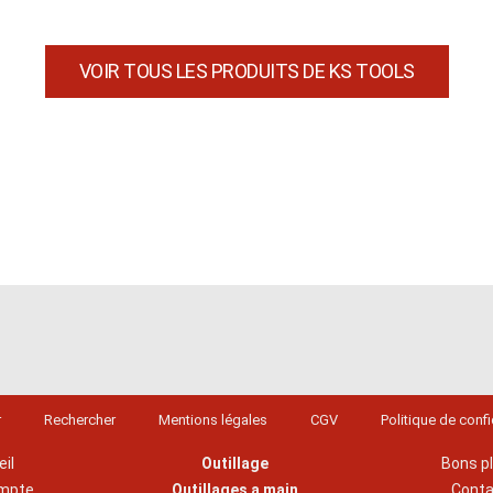
VOIR TOUS LES PRODUITS DE KS TOOLS
r
Rechercher
Mentions légales
CGV
Politique de confi
il
Outillage
Bons p
mpte
Outillages a main
Cont