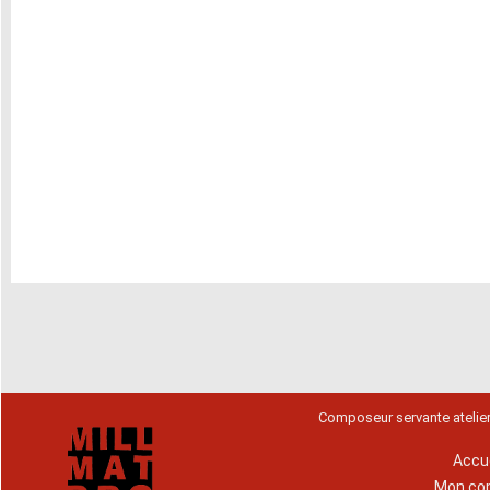
Composeur servante atelie
Accue
Mon co