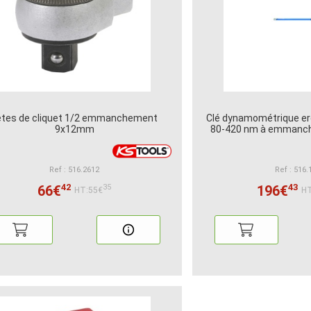
êtes de cliquet 1/2 emmanchement
Clé dynamométrique er
9x12mm
80-420 nm à emman
Ref : 516.2612
Ref : 516.
42
43
66€
196€
35
HT:55€
HT