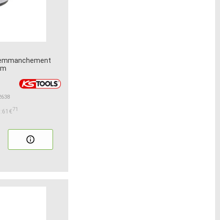
/8 emmanchement
mm
2638
71
:61€