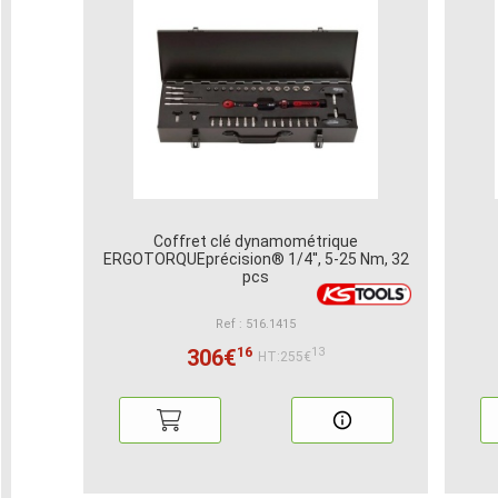
Coffret clé dynamométrique
ERGOTORQUEprécision® 1/4'', 5-25 Nm, 32
pcs
Ref : 516.1415
16
306€
13
HT:255€