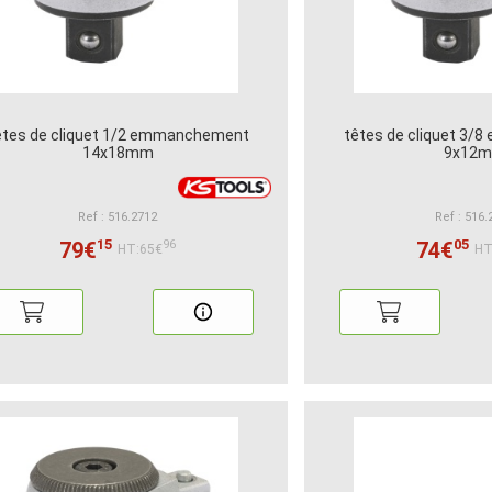
êtes de cliquet 1/2 emmanchement
têtes de cliquet 3
14x18mm
9x12
Ref : 516.2712
Ref : 516.
15
05
79€
74€
96
HT:65€
HT