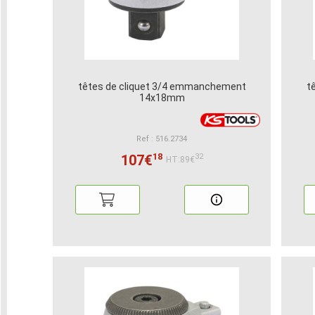
têtes de cliquet 3/4 emmanchement
t
14x18mm
Ref : 516.2734
18
107€
32
HT:89€