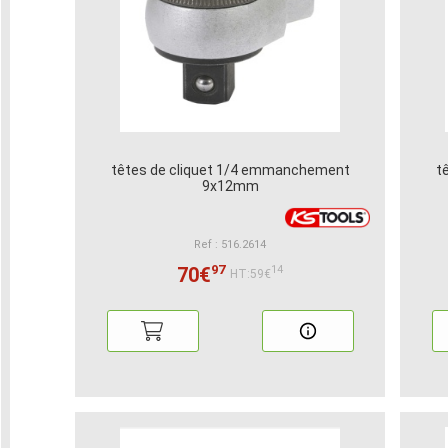
têtes de cliquet 1/4 emmanchement
t
9x12mm
Ref : 516.2614
97
70€
14
HT:59€