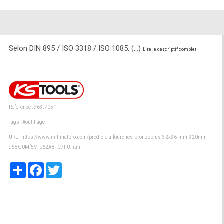
Selon DIN 895 / ISO 3318 / ISO 1085. (...)
Lire le descriptif complet
Référence : 963.7051
Tags :
#outillage
URL :
https://www.millmatpro.com/prod-cle-a-fourches-bronzeplus-32x36-mm-320mm-
q58G0Mf5VTb62A8TC7F0.html
Partager
Facebook
Twitter