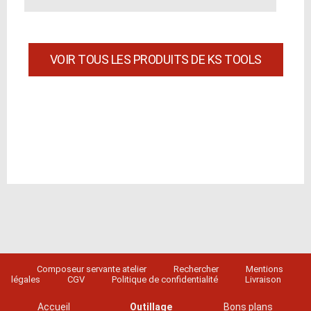
VOIR TOUS LES PRODUITS DE KS TOOLS
Composeur servante atelier
Rechercher
Mentions
légales
CGV
Politique de confidentialité
Livraison
Accueil
Outillage
Bons plans