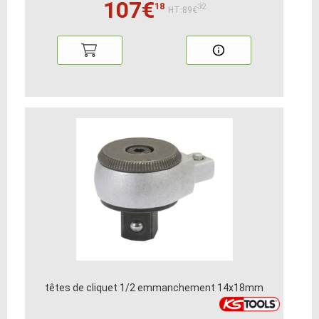
107€
18
32
HT:89€
têtes de cliquet 1/2 emmanchement 14x18mm