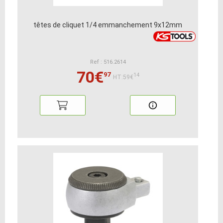
têtes de cliquet 1/4 emmanchement 9x12mm
Ref : 516.2614
70€
97
14
HT:59€