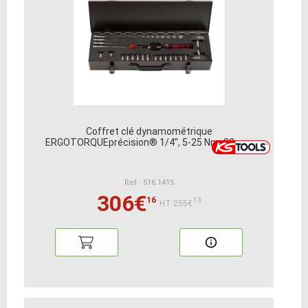
Coffret clé dynamométrique
ERGOTORQUEprécision® 1/4'', 5-25 Nm, 32 pcs
Ref : 516.1415
306€
16
13
HT:255€