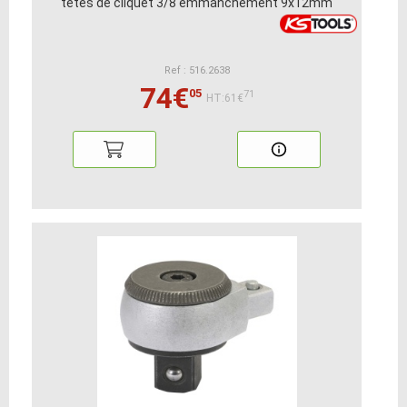
têtes de cliquet 3/8 emmanchement 9x12mm
Ref : 516.2638
74€
05
71
HT:61€