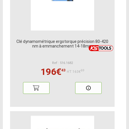
Clé dynamométrique ergotorque précision 80-420
nm à emmanchement 14-18mm
Ref : 516.1682
196€
43
69
HT:163€