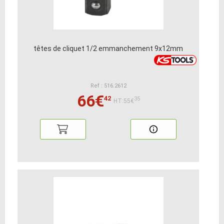
têtes de cliquet 1/2 emmanchement 9x12mm
Ref : 516.2612
66€
42
35
HT:55€