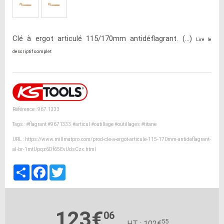
Clé à ergot articulé 115/170mm antidéflagrant. (...)
Lire le
descriptif complet
Référence : 967.1333
Tags :
#flagrant
#9671333
#articul
#outillage
#outillages
#titane
URL :
https://www.millmatpro.com/prod-cle-a-ergot-articule-115-170mm-antideflagrant-
al-br-1mtUpqz6Df65EvUdsCzx.html
Partager
Facebook
Twitter
123€
06
55
HT : 102€