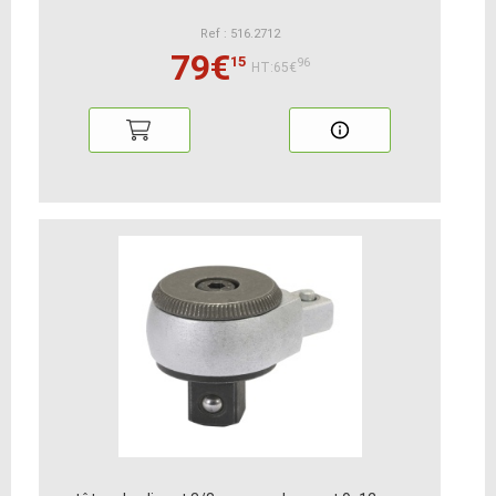
Ref : 516.2712
79€
15
96
HT:65€