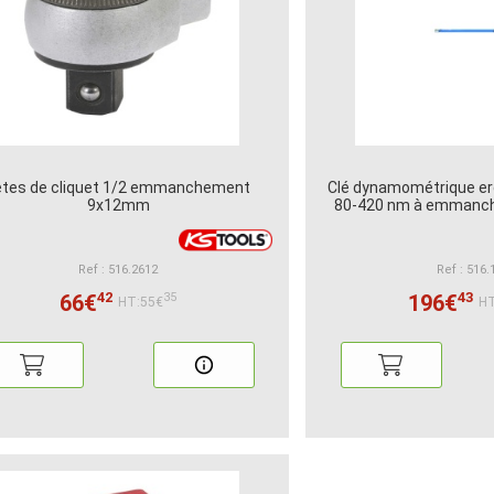
êtes de cliquet 1/2 emmanchement
Clé dynamométrique er
9x12mm
80-420 nm à emman
Ref : 516.2612
Ref : 516.
42
43
66€
196€
35
HT:55€
HT