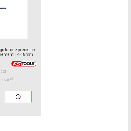
gotorque précision
chement 14-18mm
1682
69
:163€