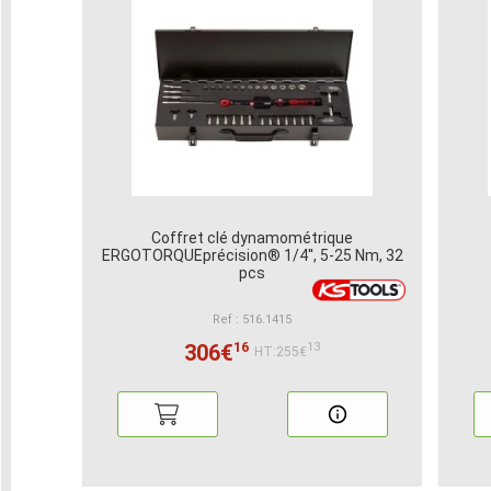
Coffret clé dynamométrique
ERGOTORQUEprécision® 1/4'', 5-25 Nm, 32
pcs
Ref : 516.1415
16
306€
13
HT:255€