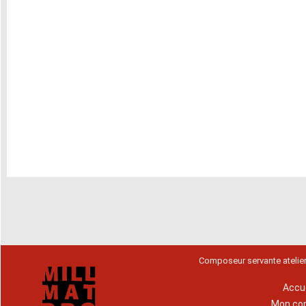
Composeur servante atelie
Accue
Mon co