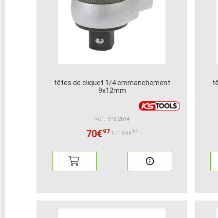
têtes de cliquet 1/4 emmanchement
t
9x12mm
Ref : 516.2614
97
70€
14
HT:59€