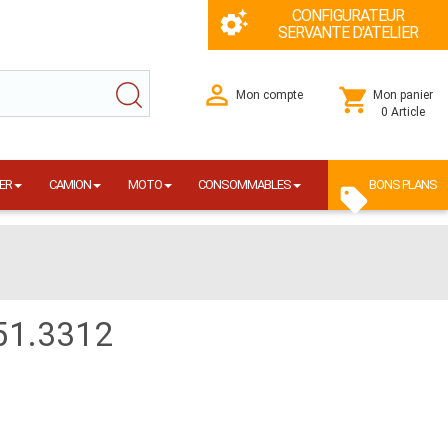
CONFIGURATEUR
SERVANTE D'ATELIER
Mon compte
Mon panier
0 Article
ER
CAMION
MOTO
CONSOMMABLES
BONS PLANS
151.3312