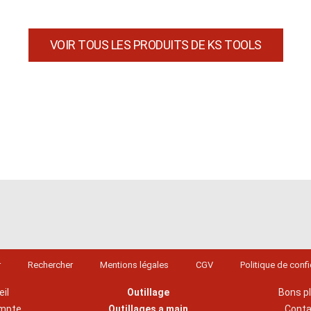
VOIR TOUS LES PRODUITS DE KS TOOLS
r
Rechercher
Mentions légales
CGV
Politique de confi
il
Outillage
Bons p
mpte
Outillages a main
Cont