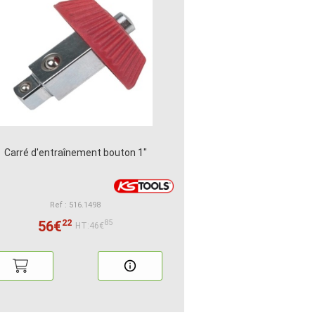
Carré d'entraînement bouton 1"
Ref : 516.1498
22
56€
85
HT:46€