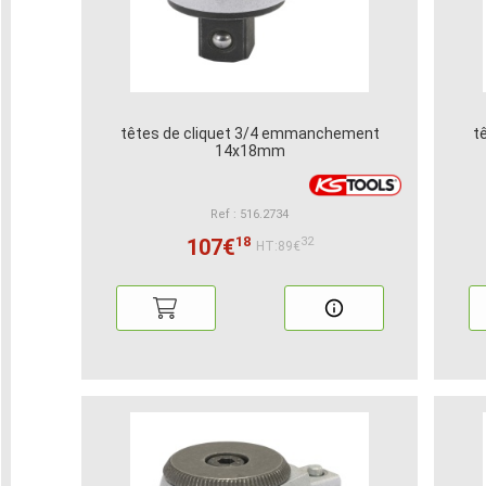
têtes de cliquet 3/4 emmanchement
t
14x18mm
Ref : 516.2734
18
107€
32
HT:89€