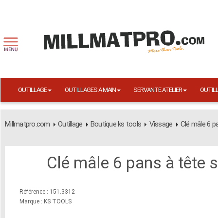
OUTILLAGE
OUTILLAGES A MAIN
SERVANTE ATELIER
OUTIL
Millmatpro.com
Outillage
Boutique ks tools
Vissage
Clé mâle 6 pa
Clé mâle 6 pans à tête 
Référence : 151.3312
Marque : KS TOOLS