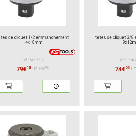
êtes de cliquet 1/2 emmanchement
têtes de cliquet 3
14x18mm
9x12
Ref : 516.2712
Ref : 516.
15
05
79€
74€
96
HT:65€
HT