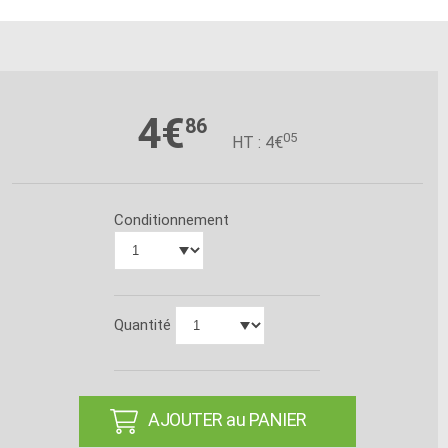
4€
86
05
HT : 4€
Conditionnement
Quantité
AJOUTER au PANIER