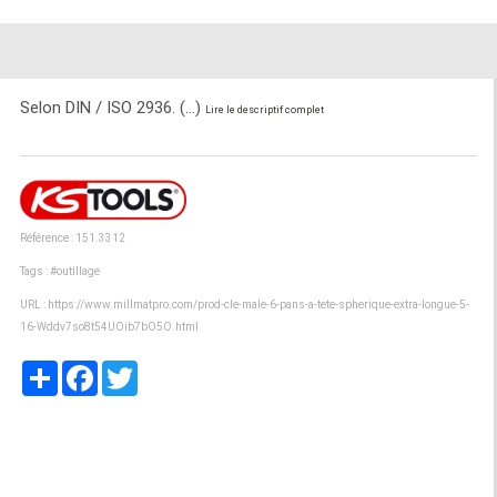
Selon DIN / ISO 2936. (...)
Lire le descriptif complet
Référence : 151.3312
Tags :
#outillage
URL :
https://www.millmatpro.com/prod-cle-male-6-pans-a-tete-spherique-extra-longue-5-
16-Wddv7so8t54UOib7bO5O.html
Partager
Facebook
Twitter