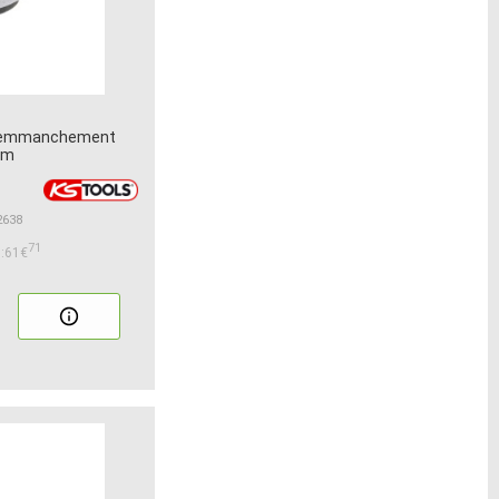
/8 emmanchement
mm
2638
71
:61€