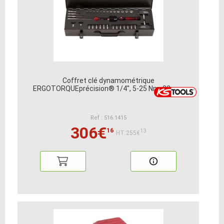
Coffret clé dynamométrique
ERGOTORQUEprécision® 1/4'', 5-25 Nm, 32 pcs
Ref : 516.1415
306€
16
13
HT:255€