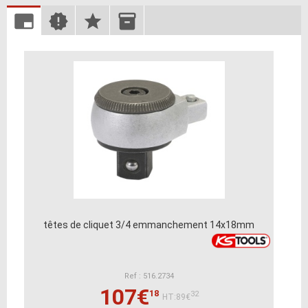
têtes de cliquet 3/4 emmanchement 14x18mm
Ref : 516.2734
107€
18
32
HT:89€