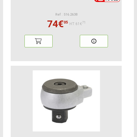
Ref : 516.2638
74€
05
71
HT:61€