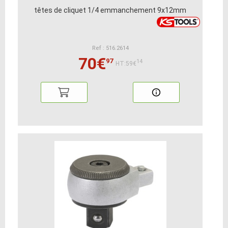
têtes de cliquet 1/4 emmanchement 9x12mm
Ref : 516.2614
70€
97
14
HT:59€