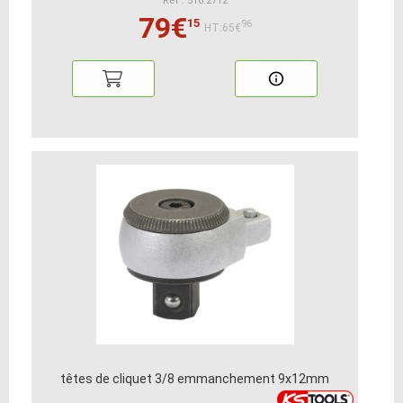
Ref : 516.2712
79€
15
96
HT:65€
têtes de cliquet 3/8 emmanchement 9x12mm