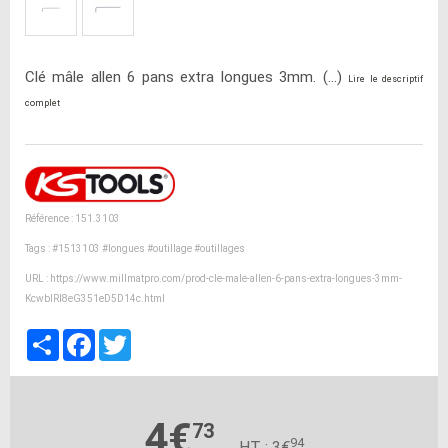
Clé mâle allen 6 pans extra longues 3mm. (...)
Lire le descriptif
complet
Référence : 151.3103
Tags :
#1513103
#longues
#outillage
#outillages
URL :
https://www.millmatpro.com/prod-cle-male-allen-6-pans-extra-longues-3mm-
KcwbIRl8eG351eD5D14c.html
Partager
Facebook
Twitter
4€
73
94
HT : 3€