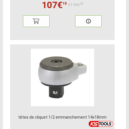
107€
18
32
HT:89€
têtes de cliquet 1/2 emmanchement 14x18mm