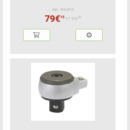
Ref : 516.2712
79€
15
96
HT:65€