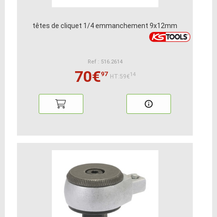
têtes de cliquet 1/4 emmanchement 9x12mm
Ref : 516.2614
70€
97
14
HT:59€