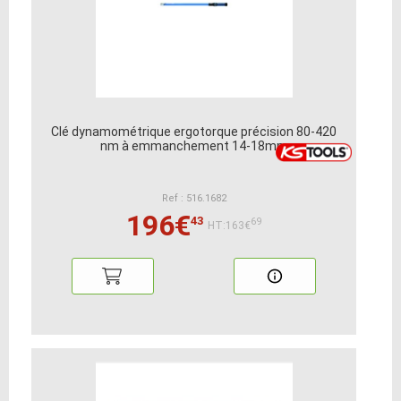
Clé dynamométrique ergotorque précision 80-420
nm à emmanchement 14-18mm
Ref : 516.1682
196€
43
69
HT:163€