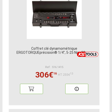
Coffret clé dynamométrique
ERGOTORQUEprécision® 1/4'', 5-25 Nm, 32 pcs
Ref : 516.1415
306€
16
13
HT:255€