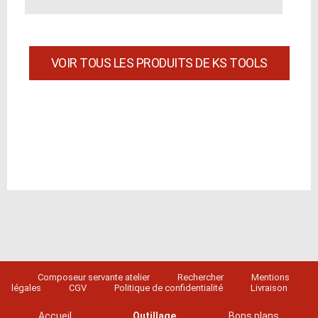
VOIR TOUS LES PRODUITS DE KS TOOLS
Composeur servante atelier
Rechercher
Mentions
légales
CGV
Politique de confidentialité
Livraison
Accueil
Outillage
Bons plans