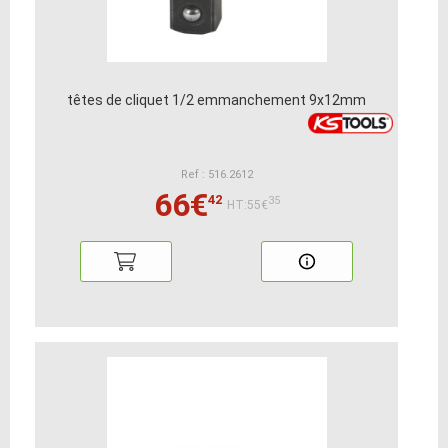
têtes de cliquet 1/2 emmanchement 9x12mm
Ref : 516.2612
66€
42
35
HT:55€