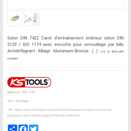
Selon DIN 7422 Carré d'entraînement intérieur selon DIN
3120 / ISO 1174 avec encoche pour verrouillage par bille
Antidéflagrant Alliage Aluminium-Bronze. (...)
Lire le descriptif
complet
Référence : 963.1305
Tags :
#outillage
URL :
https://www.millmatpro.com/prod-douille-tournevis-6-pans-creux-courte-
bronzeplus-9mm-60mm-y2tpbsTjVN5GltFucVSX.html
Partager
Facebook
Twitter