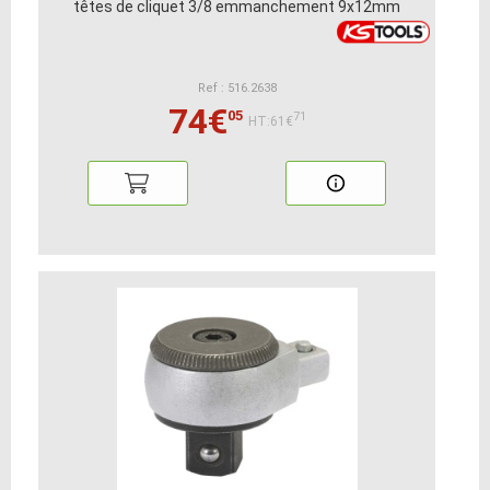
têtes de cliquet 3/8 emmanchement 9x12mm
Ref : 516.2638
74€
05
71
HT:61€